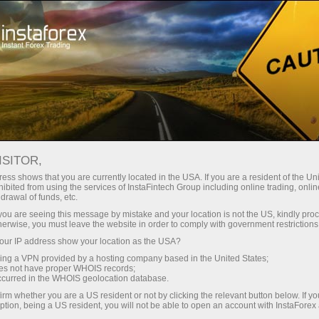
For Traders
Analytical Reviews
Technical analysis
ISITOR,
27.04.2020: Forex Analysis &
ess shows that you are currently located in the USA. If you are a resident of the Uni
ibited from using the services of InstaFintech Group including online trading, online
Reviews: Instaforex Daily Analysis -
drawal of funds, etc.
27th April 2020
k you are seeing this message by mistake and your location is not the US, kindly pro
herwise, you must leave the website in order to comply with government restrictions
ur IP address show your location as the USA?
sing a VPN provided by a hosting company based in the United States;
oes not have proper WHOIS records;
เปิดบัญชีซื้อขาย
occurred in the WHOIS geolocation database.
irm whether you are a US resident or not by clicking the relevant button below. If y
ption, being a US resident, you will not be able to open an account with InstaForex
เปิดบัญชีเดโม่