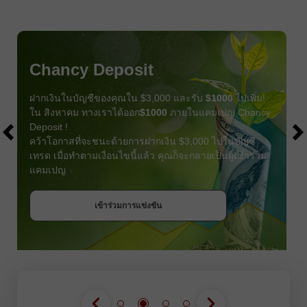
Chancy Deposit
ฝากเงินในบัญชีของคุณใน $3,000 และรับ
$1000
ไปเพิ่ม!
ใน สิงหาคม ทางเราได้ออก
$1000
ภายในแคมเปญ Chancy
Deposit !
คว้าโอกาสที่จะชนะด้วยการฝากเงิน $3,000 ไปในบัญชี
เทรด เมื่อทำตามเงื่อนไขนี้แล้ว คุณก็จะกลายเป็นผู้เข้าร่วม
แคมเปญ
รับโบนัส
เข้าร่วมการแข่งขัน
เข้าร่วมการแข่งขัน
เข้าร่วมการแข่งขัน