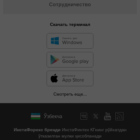
Сотрудничество
Скачать терминал
Смотреть еще...
Ўзбекча
ИнстаФорекс бренди
ИнстаФинтех КГнинг рўйхатдан
ўтказилган мулки ҳисобланади