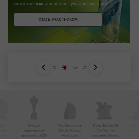
автоматически становитесь участником акции.
СТАТЬ УЧАСТНИКОМ
СТАТЬ УЧАСТНИКОМ
ПОЛУЧИТЬ БОНУС
СТАТЬ УЧАСТНИКОМ
ый
Лучшая
Most Innovative
Forex Broker Of
Best
вный
партнерская
Mobile Trading
The Year на
Techno
в Азии
программа 2020
Application
выставке Money