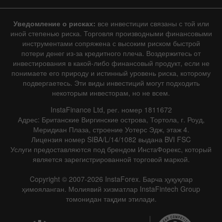
Уведомление о рисках:
все инвестиции связаны с той или
иной степенью риска. Торговля производными финансовыми
инструментами сопряжена с высоким риском быстрой
потери денег из-за кредитного плеча. Воздержитесь от
инвестирования в какой-либо финансовый продукт, если не
понимаете его природу и истинный уровень риска, которому
подвергаетесь. Эти виды инвестиций могут подходить
некоторым инвесторам, но не всем.
InstaFinance Ltd, рег. номер 1811672
Адрес: Британские Виргинские острова, Тортола, г. Роуд,
Меридиан Плаза, строение Уотерс Эдж, этаж 4.
Лицензия номер SIBA/L/14/1082 выдана BVI FSC
Услуги предоставляются под брендом ИнстаФорекс, который
является зарегистрированной торговой маркой.
Copyright © 2007-2026 InstaForex. Барча ҳуқуқлар
ҳимояланган. Молиявий хизматлар InstaFintech Group
томонидан тақдим этилади.