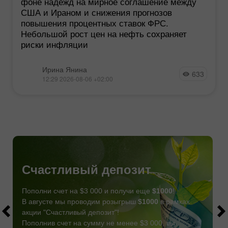
фоне надежд на мирное соглашение между
США и Ираном и снижения прогнозов
повышения процентных ставок ФРС.
Небольшой рост цен на нефть сохраняет
риски инфляции
Ирина Янина
633
12:29 2026-08-06 +02:00
Счастливый депозит
Пополни счет на $3 000 и получи еще
$1000
!
В августе мы проводим розыгрыш
$1000
в рамках
акции "Счастливый депозит"!
Пополнив счет на сумму не менее $3 000, вы