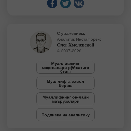
С уважением,
Аналитик ИнстаФорекс
Олег Хмелевской
© 2007-2026
Муаллифнинг
мақолалари рўйхатига
ўтиш
Муаллифга савол
бериш
Муаллифнинг он-лайн
маърузалари
Подписка на аналитику