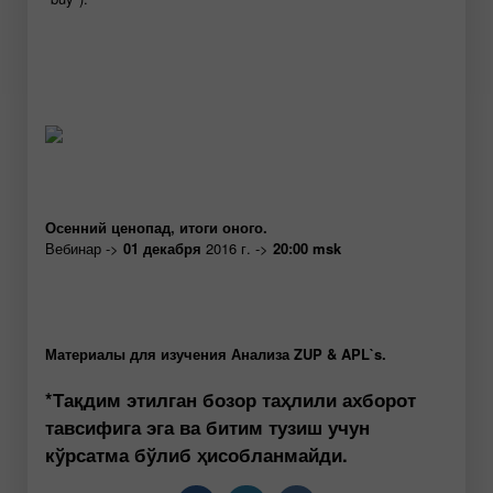
Осенний ценопад, итоги оного.
Вебинар
->
01 декабря
2016 г. ->
20:00 msk
Материалы для изучения Анализа ZUP & APL`s.
*Тақдим этилган бозор таҳлили ахборот
тавсифига эга ва битим тузиш учун
кўрсатма бўлиб ҳисобланмайди.