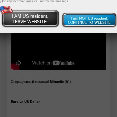
y for any inconvenience caused by this message.
Демо-ҳисоб-варағини очиш
Операционный масштаб
Minuette
(
h1
)
Euro
vs
US Dollar