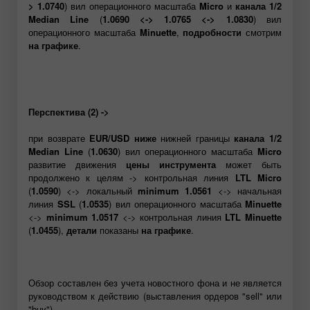
> 1.0740
) вил операционного масштаба
Micro
и
канала 1/2
Median Line
(
1.0690 <-> 1.0765 <-> 1.0830
) вил
операционного масштаба
Minuette
,
подробности
смотрим
на графике
.
Перспектива (2) ->
при возврате
EUR/USD
ниже
нижней границы
канала 1/2
Median Line
(
1.0630
) вил операционного масштаба
Micro
развитие движения
цены инструмента
может быть
продолжено к целям -> контрольная линия
LTL Micro
(
1.0590
) <->
локальный
minimum
1.0561
<-> начальная
линия
SSL
(
1.0535
) вил операционного масштаба
Minuette
<->
minimum
1.0517
<-> контрольная линия
LTL Minuette
(
1.0455
),
детали
показаны
на графике
.
Обзор составлен без учета новостного фона и не является
руководством к действию (выставления ордеров "sell" или
"buy").