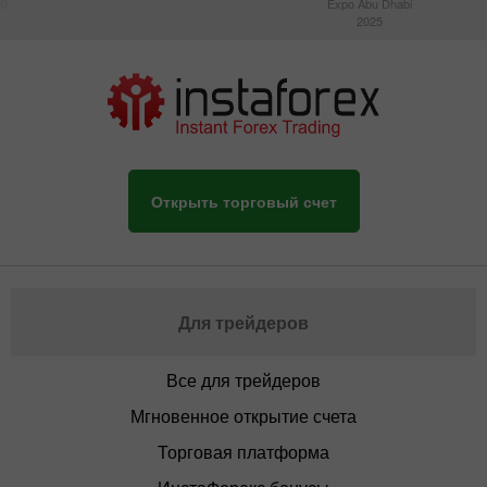
20
Expo Abu Dhabi
2025
Открыть торговый счет
Для трейдеров
Все для трейдеров
Мгновенное открытие счета
Торговая платформа