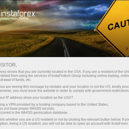
Трейдерам
Форекс обзоры
Технический анализ
ISITOR,
30.11.2016: Аналитические
ess shows that you are currently located in the USA. If you are a resident of the Uni
ibited from using the services of InstaFintech Group including online trading, online
обзоры Форекс: EUR/USD h1.
drawal of funds, etc.
Варианты развития движения с 30
k you are seeing this message by mistake and your location is not the US, kindly pro
herwise, you must leave the website in order to comply with government restrictions
ноября 2016 г. Анализ APLs & ZUP
ur IP address show your location as the USA?
sing a VPN provided by a hosting company based in the United States;
oes not have proper WHOIS records;
occurred in the WHOIS geolocation database.
Савдо ҳисоб-варағини очиш
irm whether you are a US resident or not by clicking the relevant button below. If y
ption, being a US resident, you will not be able to open an account with InstaForex