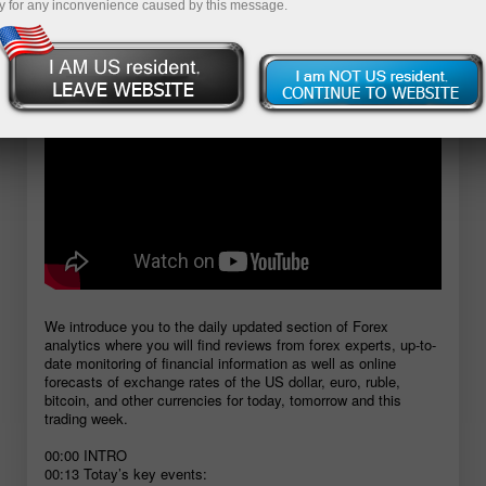
y for any inconvenience caused by this message.
ิดบัญชีเดโม่
We introduce you to the daily updated section of Forex
analytics where you will find reviews from forex experts, up-to-
date monitoring of financial information as well as online
forecasts of exchange rates of the US dollar, euro, ruble,
bitcoin, and other currencies for today, tomorrow and this
trading week.
00:00 INTRO
00:13 Totay’s key events: