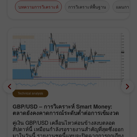
บทความการวิเคราะห์
การวิเคราะห์พื้นฐาน
แผนการซื้
Technical analysis
GBP/USD – การวิเคราะห์ Smart Money:
ตลาดยังคงคาดการณ์ระดับต่ำต่อการเข้มงวด
นโยบายของ FOMC
คู่เงิน GBP/USD เคลื่อนไหวค่อนข้างสงบตลอด
สัปดาห์นี้ เหมือนกำลังรอรายงานสำคัญที่สุดซึ่งออก
มาในวันนี้ รายงานชุดนี้แทบจะปิดฉากการถกเถียง