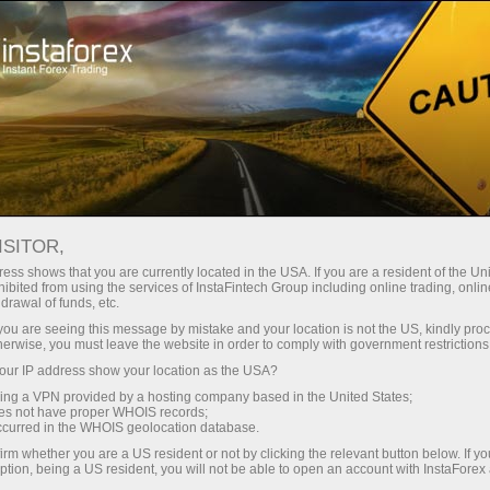
For Traders
Analytical Reviews
Technical analysis
ISITOR,
11.08.2025: Forex Analysis &
ess shows that you are currently located in the USA. If you are a resident of the Uni
ibited from using the services of InstaFintech Group including online trading, online
Reviews: Forex forecast 11/08/2025:
drawal of funds, etc.
EUR/USD, USD/JPY, GBP/USD, Gold,
k you are seeing this message by mistake and your location is not the US, kindly pro
herwise, you must leave the website in order to comply with government restrictions
Ethereum and Bitcoin
ur IP address show your location as the USA?
sing a VPN provided by a hosting company based in the United States;
oes not have proper WHOIS records;
occurred in the WHOIS geolocation database.
ดบัญชีซื้อขาย
irm whether you are a US resident or not by clicking the relevant button below. If y
ption, being a US resident, you will not be able to open an account with InstaForex