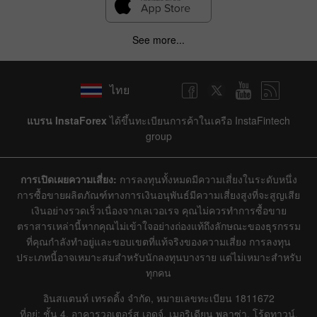
See more...
ไทย
แบรน InstaForex
ได้ขึ้นทะเบียนการค้าในเครือ InstaFintech
group
การเปิดเผยความเสี่ยง:
การลงทุนทั้งหมดมีความเสี่ยงในระดับหนึ่ง
การซื้อขายผลิตภัณฑ์ทางการเงินอนุพันธ์มีความเสี่ยงสูงที่จะสูญเสีย
เงินอย่างรวดเร็วเนื่องจากเลเวอเรจ คุณไม่ควรทำการซื้อขาย
ตราสารเหล่านี้หากคุณไม่เข้าใจอย่างถ่องแท้ถึงลักษณะของธุรกรรม
ที่คุณกำลังทำอยู่และขอบเขตที่แท้จริงของความเสี่ยง การลงทุน
ประเภทนี้อาจเหมาะสมสำหรับนักลงทุนบางราย แต่ไม่เหมาะสำหรับ
ทุกคน
อินสแตนท์ เทรดดิ้ง จำกัด, หมายเลขทะเบียน 1811672
ที่อยู่: ชั้น 4, อาคารวอเตอร์ส เอดจ์, เมอริเดียน พลาซ่า, โร้ดทาวน์,