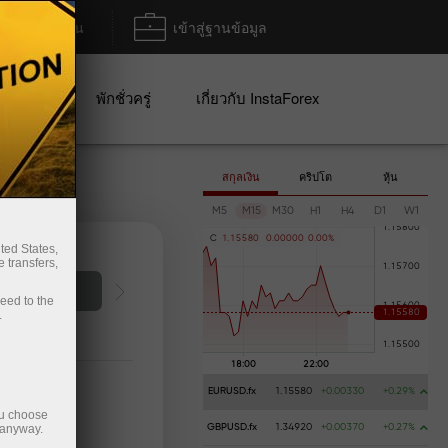
ฝาก/ถอน
เข้าสู่ฐานข้อมูล
ปญ
พักชั่วครู่
เกี่ยวกับ InstaForex
สกุลเงิน
คริปโต
หุ้น
M5
M15
M30
H1
H4
D1
W1
C
1
.
1
5
5
8
0
0
.
0
0
0
0
0
0
.
0
0
%
ted States,
 transfers,
การฝากเงิน
ceed to the
.
EURUSD.fx
1.15580
+0.00330
+0.29%
ou choose
 anyway.
GBPUSD.fx
1.34920
+0.00370
+0.27%