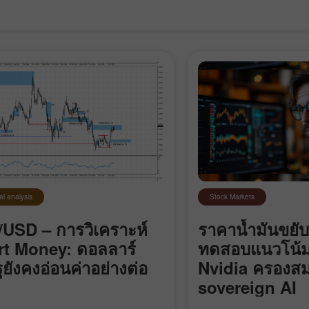
al analysis
Stock Markets
USD – การวิเคราะห์
ราคาน้ำมันขยับ
t Money: ดอลลาร์
ทดสอบแนวโน้
ฐยังคงอ่อนค่าอย่างต่อ
Nvidia ครองสม
เปิดบัญชีสาธิต
เปิดบัญชีจริง
sovereign AI
เปิด
เปิด