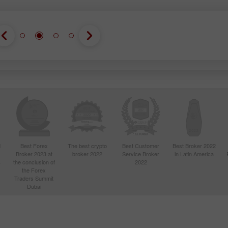
d
Best Forex
The best crypto
Best Customer
Best Broker 2022
Broker 2023 at
broker 2022
Service Broker
in Latin America
4
the conclusion of
2022
the Forex
Traders Summit
Dubai