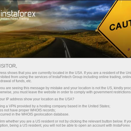
เปิดบัญชีเทรดทันที
แพลตฟอร์มการเทรด
ับผู้เริ่มต้นใหม่
สำหรับนักลงทุน
สำหรับหุ้นส่วน
แคมเ
ISITOR,
ess shows that you are currently located in the USA. If you are a resident of the Uni
 Forex
ibited from using the services of InstaFintech Group including online trading, online
drawal of funds, etc.
 GBP/USD,
เปิดบัญชีเดโม่
k you are seeing this message by mistake and your location is not the US, kindly pro
herwise, you must leave the website in order to comply with government restrictions
ur IP address show your location as the USA?
sing a VPN provided by a hosting company based in the United States;
oes not have proper WHOIS records;
occurred in the WHOIS geolocation database.
irm whether you are a US resident or not by clicking the relevant button below. If y
ption, being a US resident, you will not be able to open an account with InstaForex