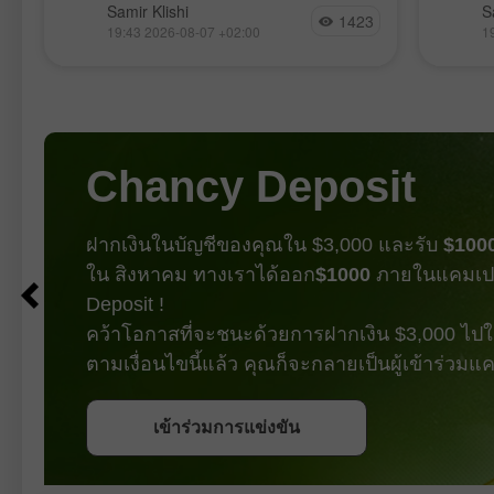
คู่เงิน GBP/USD เคลื่อนไหวค่อนข้าง
คู่เงิน
Samir Klishi
S
1423
ร
สงบตลอดสัปดาห์นี้ เหมือนกำลังรอ
แรงกระ
19:43 2026-08-07 +02:00
1
รายงานสำคัญที่สุดซึ่งออกมาในวันนี้
bearish 
รายงานชุดนี้แทบจะปิดฉากการถกเถียง
เมษายน 
เรื่องที่ว่า FOMC จะขึ้นอัตราดอกเบี้ยใน
กระทิงก
เดือนกันยายนหรือไม่ ตัวเลข Nonfarm
สร้างเท
Payrolls ปรับลดลงเป็นเดือนที่สี่ติดต่อกัน
พวกเขา
แต่คราวนี้ไม่ใช่แค่ต่ำมากเท่านั้น หาก
ทำให้ 
Chancy Deposit
ยังติดลบด้วย หมายความว่าจำนวน
ตำแหน่งงานในเศรษฐกิจสหรัฐไม่ได้แค่
เติบโตช้ามากอีกต่อไป แต่กำลังหดตัว
ฝากเงินในบัญชีของคุณใน $3,000 และรับ
$100
ใน สิงหาคม ทางเราได้ออก
$1000
ภายในแคมเป
Deposit !
คว้าโอกาสที่จะชนะด้วยการฝากเงิน $3,000 ไปใน
ตามเงื่อนไขนี้แล้ว คุณก็จะกลายเป็นผู้เข้าร่วม
รับโบนัส
เข้าร่วมการแข่งขัน
เข้าร่วมการแข่งขัน
เข้าร่วมการแข่งขัน