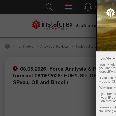
สนับสนุน
สำหรับเทรดเดอร์
สำหร
For Traders
Analytical Reviews
Technical analysis
DEAR V
Your IP addr
08.05.2026: Forex Analysis & Reviews:
you are proh
deposit/with
forecast 08/05/2026: EUR/USD, USD/JPY,
เปิดบัญชีซื้อขาย
If you thin
SP500, Oil and Bitcoin
website. Ot
Why does yo
- you are u
- your IP d
- an error 
Please conf
the wrong o