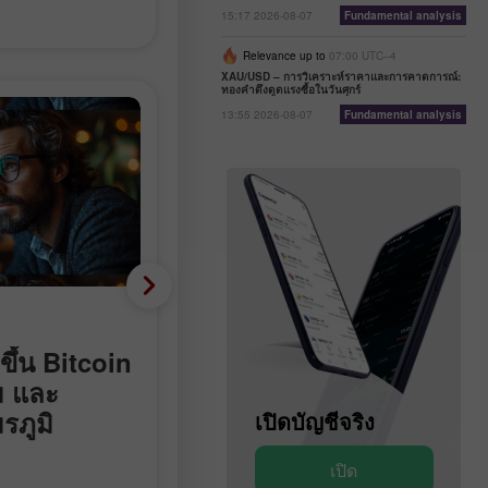
15:17 2026-08-07
Fundamental analysis
Relevance up to
07:00 UTC--4
XAU/USD – การวิเคราะห์ราคาและการคาดการณ์:
ทองคำดึงดูดแรงซื้อในวันศุกร์
13:55 2026-08-07
Fundamental analysis
Fundamental analysis
ขึ้น Bitcoin
ติดลบ 23,000 แทนที่จะบ
ม และ
90,000: ตลาดแรงงานสหร
รภูมิ
เปิดบัญชีสาธิต
พลิกติดลบอย่างไม่คาดคิด
เปิดบัญชีจริง
จำนวน Nonfarm payrolls ในสหรัฐฯ
เปิด
เปิด
ลดลง 23,000 ตำแหน่งในเดือน