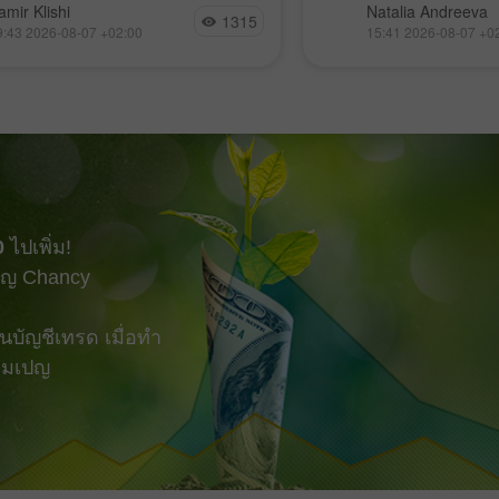
 EUR/USD ยังคงเคลื่อนไหวอยู่ใน
อิหร่านปิดช่องแคบฮอร์
amir Klishi
Natalia Andreeva
1315
ตุ้นขาลงในกรอบย่อย (local
“ศัตรู” ผ่าน, Bitcoin
9:43 2026-08-07 +02:00
15:41 2026-08-07 +0
impulse) ที่เริ่มต้นเมื่อวันที่ 17
ขาลง, Nvidia ควบคุ
แต่ในแต่ละวันที่ผ่านไป ฝั่ง
sovereign AI และ Go
็กำลังเข้าใกล้จุดที่จะสามารถ
เข้าซื้อกิจการ Mecha
รนด์ของตัวเองได้มากขึ้น สิ่งที่
ต้องทำมีเพียงอย่างเดียวคือ
bearish imbalance
0
ไปเพิ่ม!
ญ Chancy
บัญชีเทรด เมื่อทำ
แคมเปญ