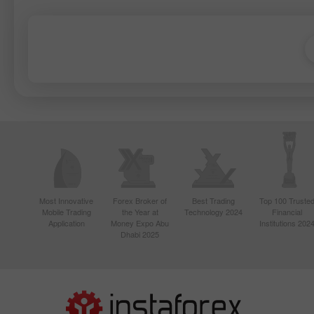
Most Innovative
Forex Broker of
Best Trading
Top 100 Truste
Mobile Trading
the Year at
Technology 2024
Financial
Application
Money Expo Abu
Institutions 202
Dhabi 2025