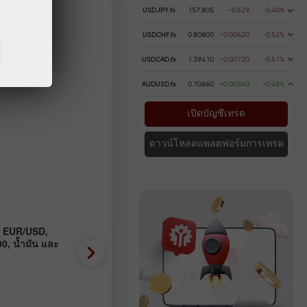
USDJPY.fx
157.805
-0.629
-0.40%
USDCHF.fx
0.80800
-0.00420
-0.52%
USDCAD.fx
1.39410
-0.00720
-0.51%
AUDUSD.fx
0.70660
+0.00340
+0.48%
เปิดบัญชีเทรด
ดาวน์โหลดแพลตฟอร์มการเทรด
: EUR/USD,
การวิเคราะห์แนวโน้ม Forex 
, น้ำมัน และ
EUR/USD, USD/JPY, GBP/US
BTC
2026-08-04 UTC+3