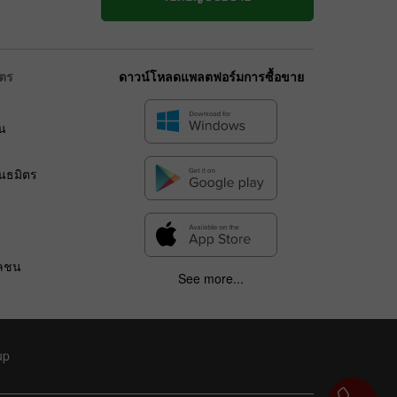
ิตร
ดาวน์โหลดแพลตฟอร์มการซื้อขาย
น
ร
ันธมิตร
วลชน
See more...
up