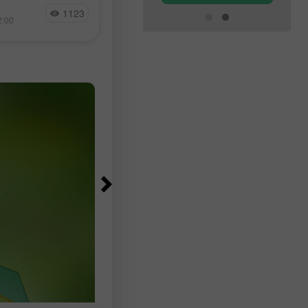
มุซไม่ให้เรือ
Jakub Novak
กรกฎาคม ในขณะที่นักเศรษฐศาสตร์
1123
7
 แตะเส้นแนวโน้ม
2:00
15:17 2026-08-07 +02:00
คาดการณ์ว่าจะเพิ่มขึ้นในช่วง 83,00
ม 92% ของ
97,500 ตำแหน่ง ตามข้อมูลจาก Bur
ogle กำลังเจรจา
of Labor Statistics
nize