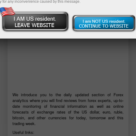
y for any inconvenience caused by this message.
เปิดบัญชีเดโม่
We introduce you to the daily updated section of Forex
analytics where you will find reviews from forex experts, up-to-
date monitoring of financial information as well as online
forecasts of exchange rates of the US dollar, euro, ruble,
bitcoin, and other currencies for today, tomorrow and this
trading week.
Useful links: