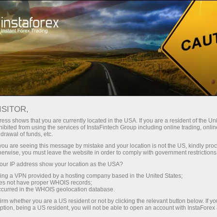
For Traders
Analytical Reviews
Technical analysis
ISITOR,
03.06.2026: Forex Analysis &
ess shows that you are currently located in the USA. If you are a resident of the Uni
ibited from using the services of InstaFintech Group including online trading, online
Reviews: Forex forecast 03/06/2026:
drawal of funds, etc.
EUR/USD, USD/JPY, GBP/USD, SP500,
k you are seeing this message by mistake and your location is not the US, kindly pro
herwise, you must leave the website in order to comply with government restrictions
OIL, BTC
ur IP address show your location as the USA?
sing a VPN provided by a hosting company based in the United States;
oes not have proper WHOIS records;
occurred in the WHOIS geolocation database.
เปิดบัญชีซื้อขาย
irm whether you are a US resident or not by clicking the relevant button below. If y
ption, being a US resident, you will not be able to open an account with InstaForex