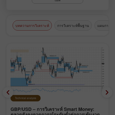
บทความการวิเคราะห์
การวิเคราะห์พื้นฐาน
แผนการซื้
Technical analysis
GBP/USD – การวิเคราะห์ Smart Money:
ตลาดยังคงคาดการณ์ระดับต่ำต่อการเข้มงวด