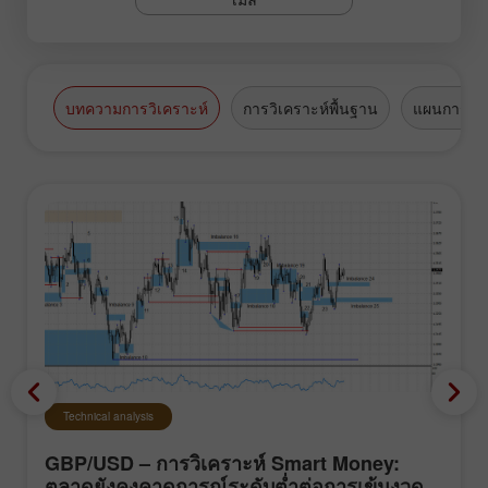
บทความการวิเคราะห์
การวิเคราะห์พื้นฐาน
แผนการซื้
Technical analysis
GBP/USD – การวิเคราะห์ Smart Money:
ตลาดยังคงคาดการณ์ระดับต่ำต่อการเข้มงวด