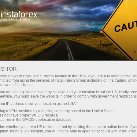
For Traders
Analytical Reviews
Technical analysis
ISITOR,
10.06.2026: Forex Analysis &
ess shows that you are currently located in the USA. If you are a resident of the Uni
ibited from using the services of InstaFintech Group including online trading, online
Reviews: Forex forecast 10/06/2026:
drawal of funds, etc.
EUR/USD, USD/JPY, GBP/USD, SP500,
k you are seeing this message by mistake and your location is not the US, kindly pro
herwise, you must leave the website in order to comply with government restrictions
OIL, BTC
ur IP address show your location as the USA?
sing a VPN provided by a hosting company based in the United States;
oes not have proper WHOIS records;
occurred in the WHOIS geolocation database.
ย
irm whether you are a US resident or not by clicking the relevant button below. If y
ption, being a US resident, you will not be able to open an account with InstaForex