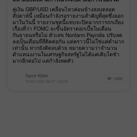
นโยบายของ FOMC
คู่เงิน GBP/USD เคลื่อนไหวค่อนข้างสงบตลอด
สัปดาห์นี้ เหมือนกำลังรอรายงานสำคัญที่สุดซึ่งออก
มาในวันนี้ รายงานชุดนี้แทบจะปิดฉากการถกเถียง
เรื่องที่ว่า FOMC จะขึ้นอัตราดอกเบี้ยในเดือน
กันยายนหรือไม่ ตัวเลข Nonfarm Payrolls ปรับลด
ลงเป็นเดือนที่สี่ติดต่อกัน แต่คราวนี้ไม่ใช่แค่ต่ำมาก
เท่านั้น หากยังติดลบด้วย หมายความว่าจำนวน
ตำแหน่งงานในเศรษฐกิจสหรัฐไม่ได้แค่เติบโตช้า
มากอีกต่อไป แต่กำลังหดตัว
Samir Klishi
1456
19:43 2026-08-07 +02:00