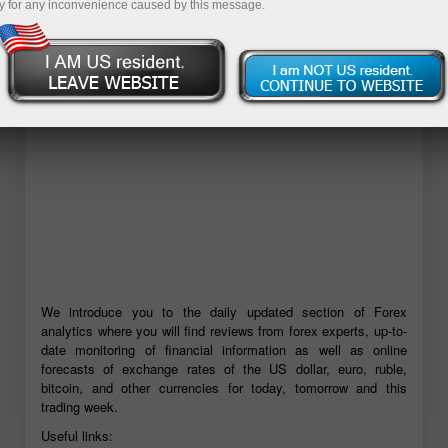
y for any inconvenience caused by this message.
เปิดบัญชีเดโม่
We introduce you to the daily updated section of Forex
analytics where you will find reviews from forex experts, up-to-
date monitoring of financial information as well as online
forecasts of exchange rates of the US dollar, euro, ruble,
bitcoin, and other currencies for today, tomorrow and this
trading week.
Useful links: