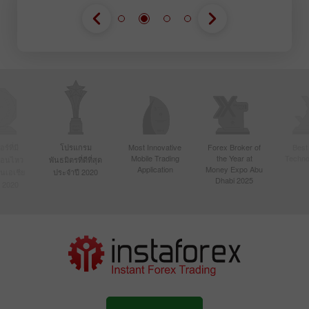
์ที่มี
โปรแกรม
Most Innovative
Forex Broker of
Best
Mobile Trading
the Year at
Techno
ื่อนไหว
พันธมิตรที่ดีที่สุด
Application
Money Expo Abu
ในเอเชีย
ประจำปี 2020
Dhabi 2025
 2020