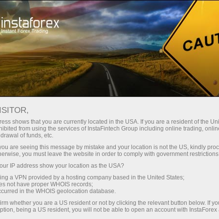
For Traders
Analytical Reviews
Technical analysis
ISITOR,
15.06.2026: Forex Analysis &
ess shows that you are currently located in the USA. If you are a resident of the Uni
ibited from using the services of InstaFintech Group including online trading, online
Reviews: Forex forecast 15/06/2026:
drawal of funds, etc.
EUR/USD, USD/JPY, GBP/USD, SP500,
k you are seeing this message by mistake and your location is not the US, kindly pro
herwise, you must leave the website in order to comply with government restrictions
OIL, BTC
ur IP address show your location as the USA?
sing a VPN provided by a hosting company based in the United States;
oes not have proper WHOIS records;
occurred in the WHOIS geolocation database.
เปิดบัญชีซื้อขาย
irm whether you are a US resident or not by clicking the relevant button below. If y
ption, being a US resident, you will not be able to open an account with InstaForex