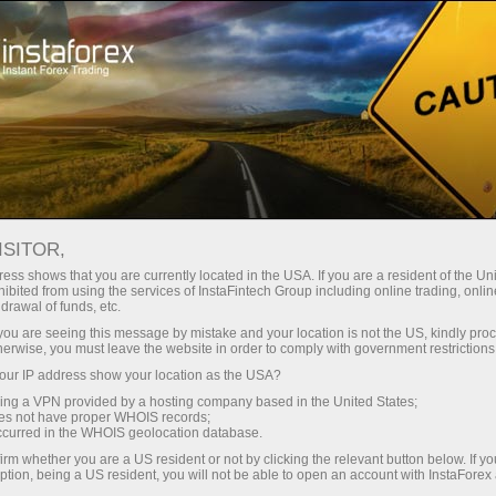
Treyderlar uchun
Savdo shartlari
Savdo vositalari
#AMD
ISITOR,
ess shows that you are currently located in the USA. If you are a resident of the Uni
ibited from using the services of InstaFintech Group including online trading, online
AMD
drawal of funds, etc.
k you are seeing this message by mistake and your location is not the US, kindly pro
herwise, you must leave the website in order to comply with government restrictions
483.11
(
%)
07 Aug 2026 19:59
ur IP address show your location as the USA?
sing a VPN provided by a hosting company based in the United States;
oes not have proper WHOIS records;
Купить
Продать
occurred in the WHOIS geolocation database.
483.11
483.09
irm whether you are a US resident or not by clicking the relevant button below. If y
ption, being a US resident, you will not be able to open an account with InstaForex