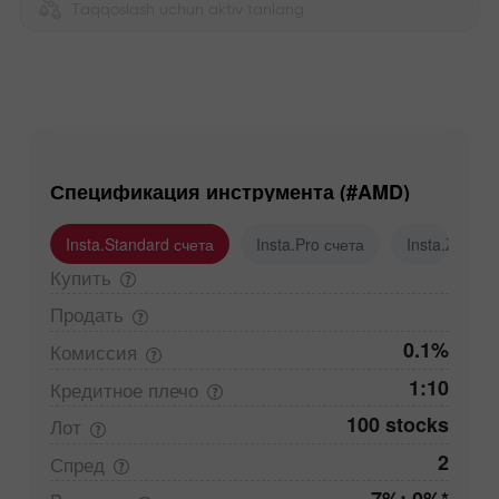
Taqqoslash uchun aktiv tanlang
Спецификация инструмента (#AMD)
Insta.Standard счета
Insta.Pro счета
Insta.Zero с
Купить
Продать
0.1%
Комиссия
1:10
Кредитное
плечо
100 stocks
Лот
2
Спред