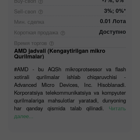
-7%; 0%*
Buy-своп
3%; 0%*
Sell-своп
0.01 Лота
Мин.
сделка
Доступно
Короткая
продажа
Время
торгов
AMD jadvali (Kengaytirilgan mikro
Qurilmalar)
#AMD - bu AQSh mikroprotsessor va flash
xotirali qurilmalar ishlab chiqaruvchisi -
Advanced Micro Devices, Inc. Hisoblanadi.
Korporatsiya telekommunikatsiya va kompyuter
qurilmalariga mahsulotlar yaratadi, dunyoning
har qanday qismida talab qilinadi.
Читать
далее...