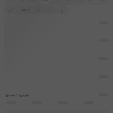
M1
M5
M15
M30
H1
H4
1D
1W
1M
Chiziq