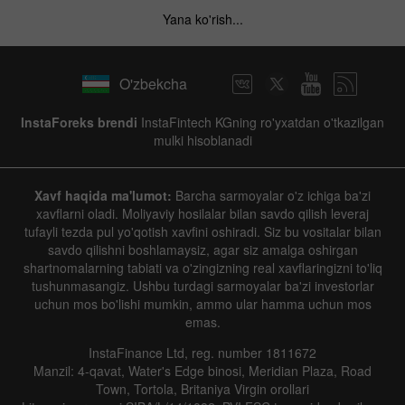
Yana ko'rish...
O'zbekcha
InstaForeks brendi
InstaFintech KGning ro'yxatdan o'tkazilgan
mulki hisoblanadi
Xavf haqida ma'lumot:
Barcha sarmoyalar o'z ichiga ba'zi
xavflarni oladi. Moliyaviy hosilalar bilan savdo qilish leveraj
tufayli tezda pul yo'qotish xavfini oshiradi. Siz bu vositalar bilan
savdo qilishni boshlamaysiz, agar siz amalga oshirgan
shartnomalarning tabiati va o'zingizning real xavflaringizni to'liq
tushunmasangiz. Ushbu turdagi sarmoyalar ba'zi investorlar
uchun mos bo'lishi mumkin, ammo ular hamma uchun mos
emas.
InstaFinance Ltd, reg. number 1811672
Manzil: 4-qavat, Water's Edge binosi, Meridian Plaza, Road
Town, Tortola, Britaniya Virgin orollari