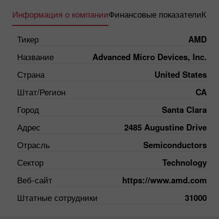
Информация о компании
Финансовые показатели
Квар
Тикер
AMD
Название
Advanced Micro Devices, Inc.
Страна
United States
Штат/Регион
CA
Город
Santa Clara
Адрес
2485 Augustine Drive
Отрасль
Semiconductors
Сектор
Technology
Веб-сайт
https://www.amd.com
Штатные сотрудники
31000