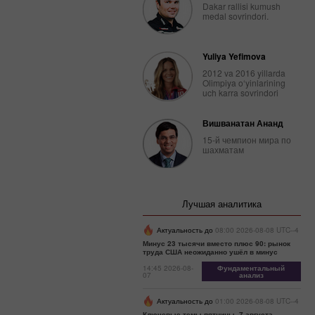
Dakar rallisi kumush
medal sovrindori.
Yuliya Yefimova
2012 va 2016 yillarda
Olimpiya o‘yinlarining
uch karra sovrindori
Вишванатан Ананд
15-й чемпион мира по
шахматам
Лучшая аналитика
Актуальность до
08:00 2026-08-08 UTC--4
Минус 23 тысячи вместо плюс 90: рынок
труда США неожиданно ушёл в минус
14:45 2026-08-
Фундаментальный
07
анализ
Актуальность до
01:00 2026-08-08 UTC--4
Ключевые темы пятницы, 7 августа