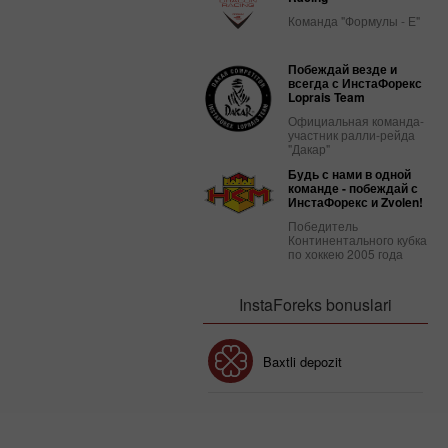
Команда "Формулы - Е"
Побеждай везде и
всегда с ИнстаФорекс
Loprais Team
Официальная команда-
участник ралли-рейда
"Дакар"
Будь с нами в одной
команде - побеждай с
ИнстаФорекс и Zvolen!
Победитель
Континентального кубка
по хоккею 2005 года
InstaForeks bonuslari
Bonus 30%
Baxtli depozit
Klub bonusi