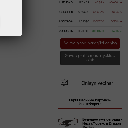
USDJPY.fx
157.478
-0.956
-0.60%
USDCHF.fx
0.80690
-0.00530
-0.65%
USDCAD.fx
1.39390
-0.00740
-0.53%
AUDUSD.fx
0.70740
+0.00420
+0.60%
Savdo hisob-varag`ini ochish
Savdo platformasini yuklab
olish
Onlayn vebinar
Официальные партнеры
ИнстаФорекс
Будущее уже сегодня -
ИнстаФорекс и Dragon
Racing