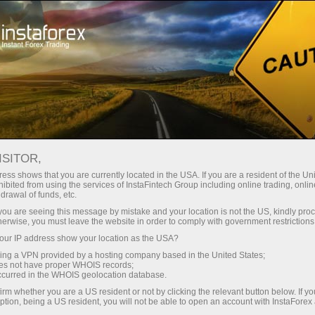
Hisob-varag'ini tez ochish
Savdo platformasi
Endi ish
shlayotganlar
Investorlar uchun
Hamkorlar uchun
Promoaks
uchun
rovkalar
AMIK
ISITOR,
Demo-hisob-varag‘ini ochish
ess shows that you are currently located in the USA. If you are a resident of the Uni
ibited from using the services of InstaFintech Group including online trading, online
drawal of funds, etc.
taForeks-yangiliklari bo'lgan yuguruvchi sat
k you are seeing this message by mistake and your location is not the US, kindly pro
herwise, you must leave the website in order to comply with government restrictions
ur IP address show your location as the USA?
sing a VPN provided by a hosting company based in the United States;
Parametrlarning sozlashlari
oes not have proper WHOIS records;
occurred in the WHOIS geolocation database.
irm whether you are a US resident or not by clicking the relevant button below. If y
h
ption, being a US resident, you will not be able to open an account with InstaForex