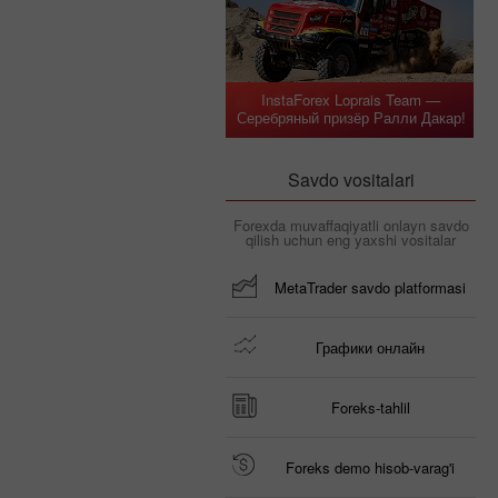
InstaForex Loprais Team —
Серебряный призёр Ралли Дакар!
Savdo vositalari
Forexda muvaffaqiyatli onlayn savdo
qilish uchun eng yaxshi vositalar
MetaTrader savdo platformasi
Графики онлайн
Foreks-tahlil
Foreks demo hisob-varag'i