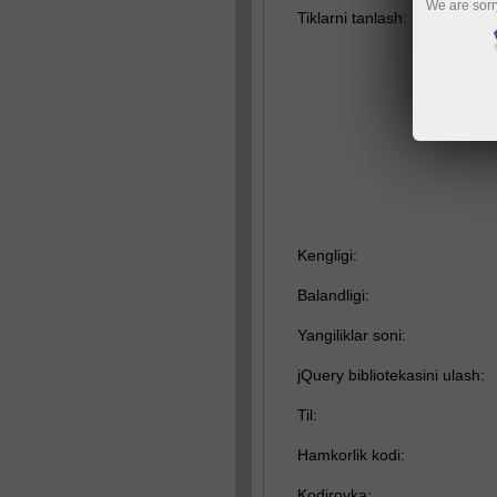
We are sorr
Tiklarni tanlash:
Kengligi:
Balandligi:
Yangiliklar soni:
jQuery bibliotekasini ulash:
Til:
Hamkorlik kodi:
Kodirovka: