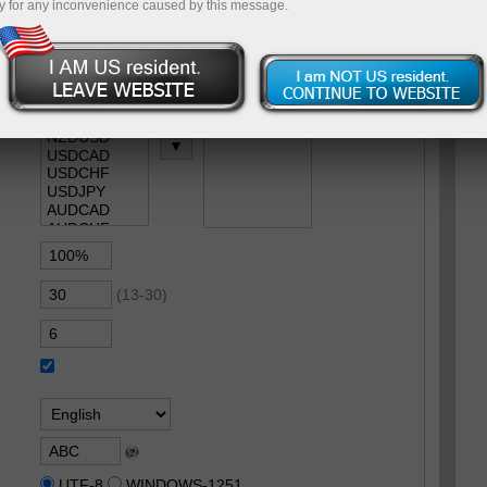
y for any inconvenience caused by this message.
(13-30)
UTF-8
WINDOWS-1251