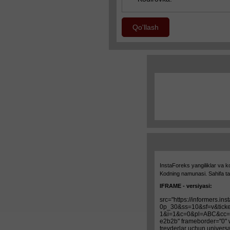
Qo'llash
InstaForeks yangiliklar va k
Kodning namunasi. Sahifa ta
IFRAME - versiyasi: