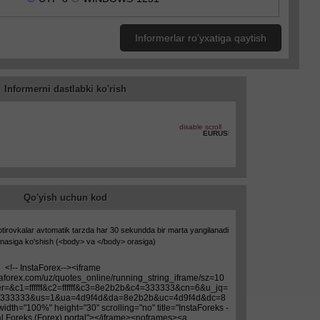
Informerlar ro'yxatiga qaytish
Informerni dastlabki ko'rish
Qo'yish uchun kod
otirovkalar avtomatik tarzda har 30 sekundda bir marta yangilanadi
nasiga ko'shish (
<body>
va
</body>
orasiga)
Bonus 30%
Baxtli depozit
Klub bonusi