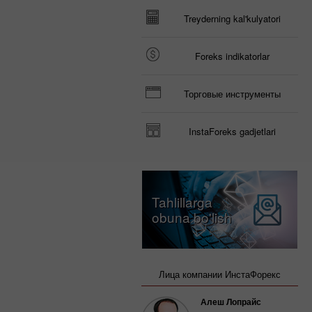
Treyderning kal'kulyatori
Foreks indikatorlar
Торговые инструменты
InstaForeks gadjetlari
Tahlillarga
obuna bo'lish
Лица компании ИнстаФорекс
Алеш Лопрайс