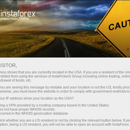
Partners area
इंस्टाफॉरेक्ष् मुखबिरों
ऑनलाइन उद्धरण
इंस्टाफॉरेक्ष् मुखबिर: ऑनलाइन उद्धरण
ISITOR,
ess shows that you are currently located in the USA. If you are a resident of the Uni
ibited from using the services of InstaFintech Group including online trading, online
drawal of funds, etc.
k you are seeing this message by mistake and your location is not the US, kindly pro
ट्रेडिंग खाता खोलें
herwise, you must leave the website in order to comply with government restrictions
ur IP address show your location as the USA?
डेमो खाता खोलें
sing a VPN provided by a hosting company based in the United States;
oes not have proper WHOIS records;
occurred in the WHOIS geolocation database.
irm whether you are a US resident or not by clicking the relevant button below. If y
ption, being a US resident, you will not be able to open an account with InstaForex