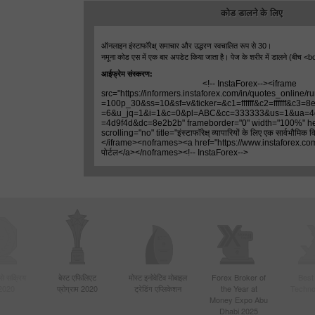
कोड डालने के लिए
ऑनलाइन इंस्टाफॉरेक्ष् समाचार और उद्धरण स्वचालित रूप से 30।
नमूना कोड एस में एक बार अपडेट किया जाता है। पेज के शरीर में डालने (बीच
<b
आईफ्रेम संस्करण:
बसे सक्रिय
बेस्ट एफिलिएट
मोस्ट इनोवेटिव मोबाइल
Forex Broker of
Best
 2020
प्रोग्राम 2020
ट्रेडिंग एप्लिकेशन
the Year at
Techno
Money Expo Abu
Dhabi 2025