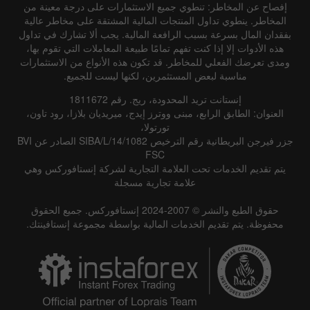
إفصاح عن المخاطر: تنطوي جميع الاستثمارات على درجة معينة من
المخاطر. ينطوي تداول المنتجات المالية المشتقة على مخاطر عالية
بفقدان المال بسرعة بسبب الرافعة المالية. يجب ألا تشارك في تداول
هذه الأدوات إلا إذا كنت تفهم تمامًا طبيعة المعاملات التي تقوم بها،
ومدى تعرضك الفعلي للمخاطر. قد تكون هذه الأنواع من الاستثمارات
مناسبة لبعض المستثمرين، لكنها ليست للجميع.
إنستانت تريد المحدودة، ريج. رقم 1811672
العنوان: الطابق الرابع، مبنى ووترز إيدج، ميريديان بلازا، رود تاون،
تورتولا،
جزر فيرجن البريطانية رقم الترخيص SIBA/L/14/1082 الصادر عن BVI
FSC
يتم تقديم الخدمات تحت العلامة التجارية لشركة إنستافوركس وهي
علامة تجارية مسجلة
حقوق الطبع والنشر © 2007-2024 إنستافوركس. جميع الحقوق
محفوظة. يتم تقديم الخدمات المالية بواسطة مجموعة إنستافينتك.