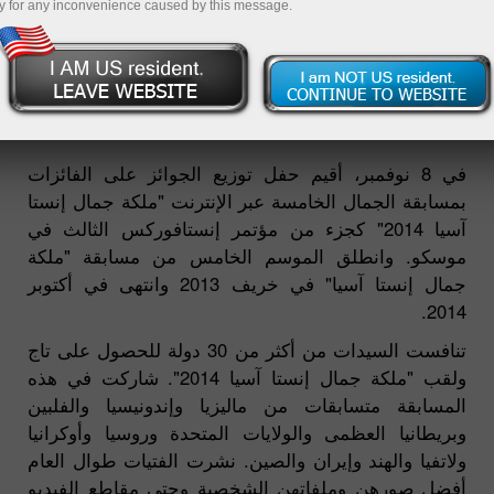
y for any inconvenience caused by this message.
تم منح الجوائز للفائزات بمسابقة "ملكة
جمال إنستا آسيا 2014" في موسكو
في 8 نوفمبر، أقيم حفل توزيع الجوائز على الفائزات
بمسابقة الجمال الخامسة عبر الإنترنت "ملكة جمال إنستا
آسيا 2014" كجزء من مؤتمر إنستافوركس الثالث في
موسكو. وانطلق الموسم الخامس من مسابقة "ملكة
جمال إنستا آسيا" في خريف 2013 وانتهى في أكتوبر
2014.
تنافست السيدات من أكثر من 30 دولة للحصول على تاج
ولقب "ملكة جمال إنستا آسيا 2014". شاركت في هذه
المسابقة متسابقات من ماليزيا وإندونيسيا والفلبين
وبريطانيا العظمى والولايات المتحدة وروسيا وأوكرانيا
ولاتفيا والهند وإيران والصين. نشرت الفتيات طوال العام
أفضل صورهن وملفاتهن الشخصية وحتى مقاطع الفيديو