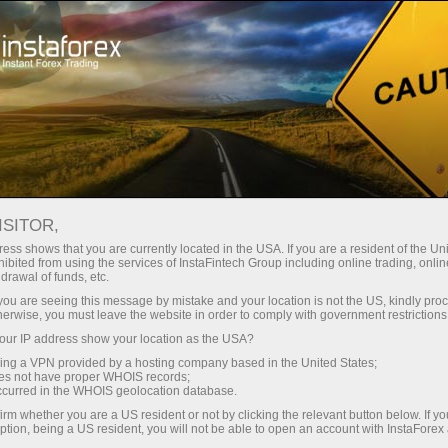
الحملات
المسابقات
Miss InstaForex
مسابقة الجمال "ملكة جمال إنستا آسيا 2014"
ISITOR,
مسابقة الجمال "ملكة جمال إنستا
ess shows that you are currently located in the USA. If you are a resident of the Uni
ibited from using the services of InstaFintech Group including online trading, online
آسيا 2014"
drawal of funds, etc.
k you are seeing this message by mistake and your location is not the US, kindly pro
herwise, you must leave the website in order to comply with government restrictions
ur IP address show your location as the USA?
فتح حساب تداول
sing a VPN provided by a hosting company based in the United States;
oes not have proper WHOIS records;
occurred in the WHOIS geolocation database.
فتح حساب تجريبي
irm whether you are a US resident or not by clicking the relevant button below. If y
ption, being a US resident, you will not be able to open an account with InstaForex