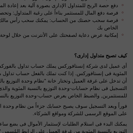
دفع حصة الربح للمتداول الإدارى بصورة آلية بعد إعادة ال
فرصة دفع المال للمستثمر بناءاً على رغبة المتداول: وتح
فرصة سحب حصتك من الحساب: يمكنك سحب رأس مالك من 
الخاص بك
إمكانية عرض دعاية لصفحتك على الأنترنت من خلال لوحة ا
كيف تصبح متداول إدارى؟
أى عميل لدى شركة إنستافوركس يملك حساب تداول بالفوركس ي
المئوية فى إنستافوركس. إذا كنت تملك بالفعل حساب تداول 
أن تدخل على غرفة العميل وتختار خانة "نظام وحدة التوزيع بال
التسجيل فى نظام حسابات-وحدة التوزيع بالنسبة المئوية والذ
للمستثمرين, والضبط الخاص بعرض حساب-وحدة التوزيع بالنسب
فوراً وبعد التسجيل سوف يصبح حسابك جزءاً من نظام وحدة الت
على الموقع الرسمى للشركة ومواقع الشركاء.
يمكنك البدء فى استلام الطلبات لإستثمار الأموال فى بضع سا
التوزيع بالنسبة المئوية من غرفة العميل على الرابط المُسمى "