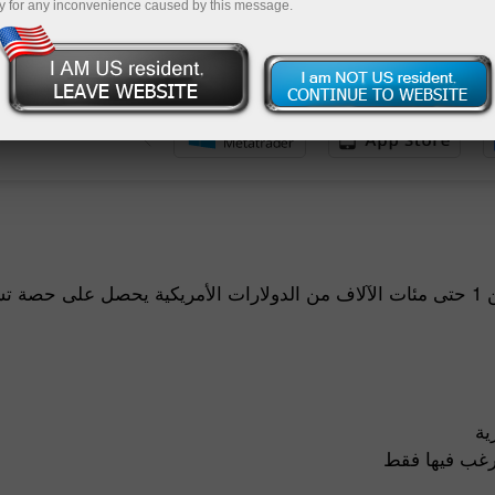
 لوحة
y for any inconvenience caused by this message.
فتح حساب تجر
يودع مبلغ من 1 حتى مئات الآلاف من الدولارات الأمريكية يحصل على حصة
ية
ترغب فيها فقط