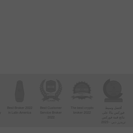
أفضل وسيط
The best crypto
Best Customer
Best Broker 2022
فوركس بناءً على
broker 2022
Service Broker
in Latin America
y
نتائج قمة فوركس
2022
تريدرز دبي - 2023