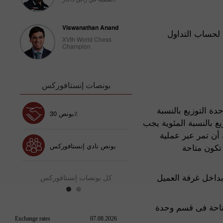
Viswanathan Anand
لحساب التداول
XVth World Chess
Champion
بونصات إنستافوركس
 التوزيع بالنسبة
إيداع الحظ
بونص 30٪
 بالنسبة المئوية يجب
أن تمر عبر عملية
بونص نادي إنستافوركس
تكون متاحة
بداخل غرفة العميل
كل بونصات إنستافوركس
متاحة فى قسم وحدة