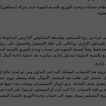
ظام حسابات-وحدة التوزيع بالنسبة المئوية لدى شركة إنستافو
ئوية
على جزء من ربح المستثمر بواسطة المتداولين الإداريين كمدفوع
 المتداول الإدارى. وبالتالى, فى حالة الإستثمار والحصول على ر
ة فقط وفقاً لنسبتة المئوية فى حساب-وحدة التوزيع بالنسبة المئ
بالنسبة المئوية لمتداول إدارى مباشرة بعد عملية إعادة المال ل
 إدارى:
ويد هذا الحساب, فيمكنك البدء فى التداول ومن ثم تُبدى نتائج إي
. تحصل على طلب منه لإستثمار الأموال, تقبلة وتنتظر تزويد حسا
 يتعدى نصف الساعة. ترى اموال الإستثمارات وصلت تبدء حينها فى
بة الحساب. اذا كنت أنت أو المستثمر عزمتوا على البدء فى ع
المستثمر سوف يعود الى حساب-وحدة التوزيع بالنسبة المئوية