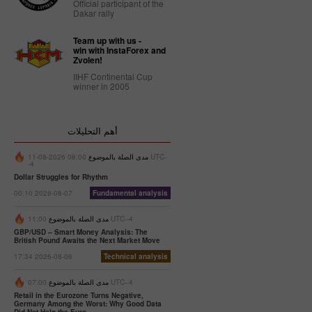
Official participant of the
Dakar rally
Team up with us -
win with InstaForex and
Zvolen!
IIHF Continental Cup
winner in 2005
أهم التحليلات
مدى الصلة بالموضوع
08:00 2026-08-11 UTC-
-4
Dollar Struggles for Rhythm
00:10 2026-08-07
Fundamental analysis
11:00 UTC--4
مدى الصلة بالموضوع
GBP/USD – Smart Money Analysis: The
British Pound Awaits the Next Market Move
17:34 2026-08-06
Technical analysis
07:00 UTC--4
مدى الصلة بالموضوع
Retail in the Eurozone Turns Negative,
Germany Among the Worst: Why Good Data