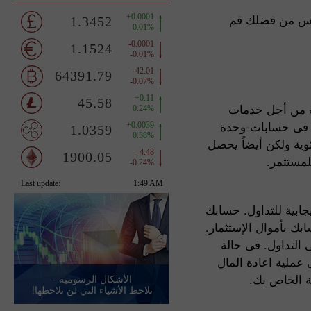
ركس من فضلك قم
ات من أجل خدمات
بح فى حسابات-وحدة
وية ولكن أيضاً يحصل
لمستثمر.
جابية للتداول. حسابك
بك بأموال الإستثمار.
 التداول. فى حالة
ملية اعادة المال
 الخاص بك.
الأشكال الرسومية -
تلاحظ الأشياء التي لن تلاحظها!