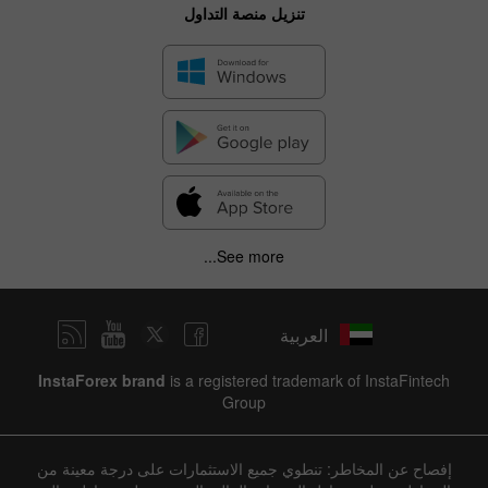
تنزيل منصة التداول
✕
See more...
Hide chart
7 August 2025 - 7 August 2026
العربية
|
|
Previous
Forecast
Actual
4 years
/
3 years
/
2 years
/
1 year
Bar
Line
InstaForex brand
is a registered trademark of InstaFintech
Group
إفصاح عن المخاطر: تنطوي جميع الاستثمارات على درجة معينة من