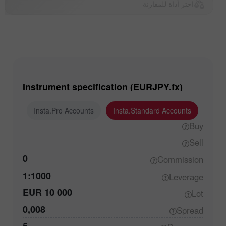
اختر أداة للمقارنة
Instrument specification (EURJPY.fx)
ounts
Insta.Pro Accounts
Insta.Standard Accounts
Buy
Sell
0
Commission
1:1000
Leverage
EUR 10 000
Lot
0,008
Spread