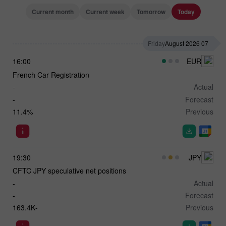
Current month
Current week
Tomorrow
Today
Friday
07 August 2026
16:00
EUR
French Car Registration
-
Actual
-
Forecast
11.4%
Previous
19:30
JPY
CFTC JPY speculative net positions
-
Actual
-
Forecast
-163.4K
Previous