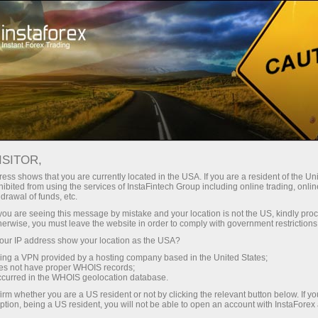
للمتداولين
ظروف التداول
أدوات التداول
EURJPY.FX
ISITOR,
ess shows that you are currently located in the USA. If you are a resident of the Uni
ibited from using the services of InstaFintech Group including online trading, online
EURJPY.fx
drawal of funds, etc.
k you are seeing this message by mistake and your location is not the US, kindly pro
herwise, you must leave the website in order to comply with government restrictions
182.088
%)
(
07 Aug 2026 13:10
ur IP address show your location as the USA?
sing a VPN provided by a hosting company based in the United States;
oes not have proper WHOIS records;
Sell
Buy
occurred in the WHOIS geolocation database.
182.075
182.088
irm whether you are a US resident or not by clicking the relevant button below. If y
ption, being a US resident, you will not be able to open an account with InstaForex