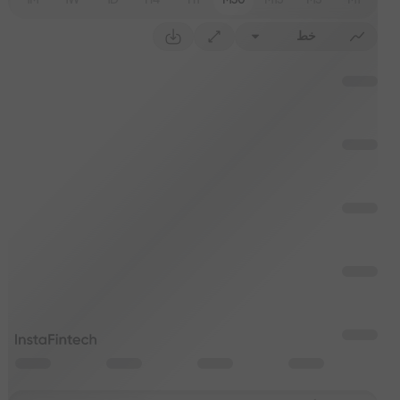
1M
1W
1D
H4
H1
M30
M15
M5
M1
خط