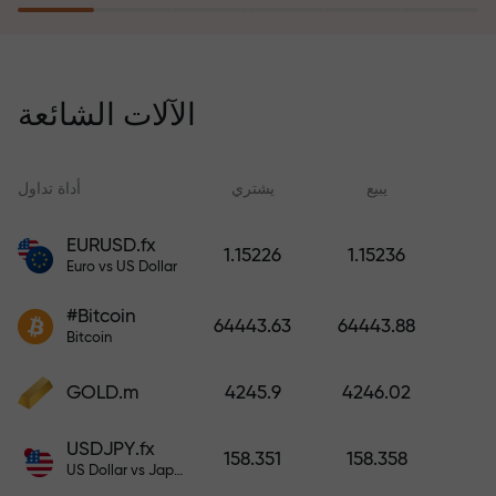
يُعوّض برنامج التأمين ضد المخاطر
خسائرك ويضمن لك مضاعفة أرباحك
الآلات الشائعة
ثلاث مرات خلال ستة أشهر. تداول
براحة بال تامة، فرأس مالك في أمان!
ید
يبيع
يشتري
أداة تداول
EURUSD.fx
1.15226
1.15236
Euro vs US Dollar
أودع أموالاً واحصل على مكافأة تفوق
قيمة إيداعك بألف مرة. هذا ليس خطأً
#Bitcoin
64443.63
64443.88
مطبعياً. كلما زاد مبلغ الإيداع، زادت
Bitcoin
قيمة المكافأة.
GOLD.m
4245.9
4246.02
USDJPY.fx
158.351
158.358
US Dollar vs Japanese Yen