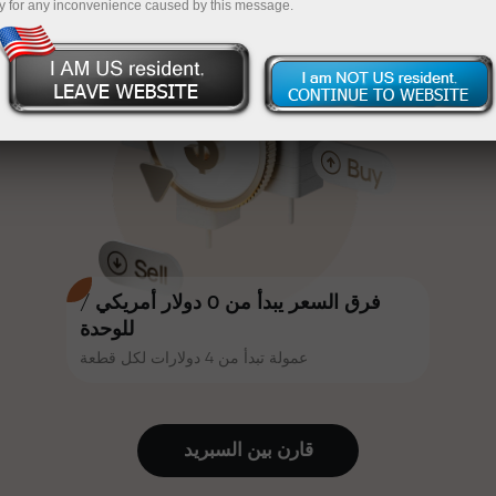
y for any inconvenience caused by this message.
أكثر جاذبية. يمكن لكل عميل في إنستا
InstaForex
قم بإيداع المبلغ في حسابك باستخدام $333 — اختر هدية
فوركس الحصول على مكافأة تصل إلى
30% على إيداعه، والاستفادة من
تصل قيمتها إلى $1,500
عروض ترويجية وعروض خاصة أخرى.
تداول بدون مخاطرة -
نحن نضمن أرباحك
تتشارك سرعة المسار وسرعة التداول
مكافأة تصل إلى 1000 ضعف - أكبر
نفس القيم. يُضفي أليش لوبرايس
مضاعف في السوق
عناصر الحماس والانضباط على عالم
التداول، ويعمل كشريك يُلهم العملاء
لتحقيق أهداف طموحة.
فرق السعر يبدأ من 0 دولار أمريكي /
للوحدة
عمولة تبدأ من 4 دولارات لكل قطعة
نقدم هدايا حقيقية، وليست مكافآت أو
رموز ترويجية. يحصل كل عميل في
إنستا فوركس على هاتف آيفون أو ماك
قارن بين السبرید
بوك أو رحلة أحلامه بمجرد إيداعه مبلغًا
من المال.