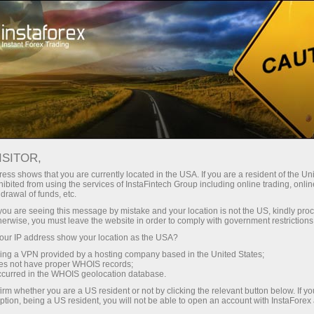
صغير الحجم
فروق الأسعار - أرباح طائلة
ISITOR,
ess shows that you are currently located in the USA. If you are a resident of the Uni
30% مكافأة
ibited from using the services of InstaFintech Group including online trading, online
مع إنستا فوركس، يمكنك الوصول إلى
drawal of funds, etc.
فرص تنافسية حقيقية: رافعة مالية تصل
لكل إيداع
k you are seeing this message by mistake and your location is not the US, kindly pro
إلى 1:5000، وبعض من أفضل فروق
herwise, you must leave the website in order to comply with government restrictions
الأسعار والعمولات في السوق، وظروف
ur IP address show your location as the USA?
سرعة
مواتية لتداول الأسهم والمؤشرات
sing a VPN provided by a hosting company based in the United States;
oes not have proper WHOIS records;
في التجارة وعلى الطريق السريع
occurred in the WHOIS geolocation database.
irm whether you are a US resident or not by clicking the relevant button below. If y
ption, being a US resident, you will not be able to open an account with InstaForex
لقد طورنا نظام مكافآت يجعل التداول
جائزة هديتك الشخصية الكبرى