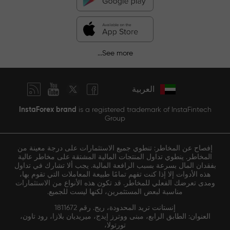
See more...
العربية
InstaForex brand
is a registered trademark of InstaFintech
Group
إفصاح عن المخاطر: تنطوي جميع الاستثمارات على درجة معينة من
المخاطر. ينطوي تداول المنتجات المالية المشتقة على مخاطر عالية
بفقدان المال بسرعة بسبب الرافعة المالية. يجب ألا تشارك في تداول
هذه الأدوات إلا إذا كنت تفهم تمامًا طبيعة المعاملات التي تقوم بها،
ومدى تعرضك الفعلي للمخاطر. قد تكون هذه الأنواع من الاستثمارات
مناسبة لبعض المستثمرين، لكنها ليست للجميع.
إنستانت تريد المحدودة، ريج. رقم 1811672
العنوان: الطابق الرابع، مبنى ووترز إيدج، ميريديان بلازا، رود تاون،
تورتولا،