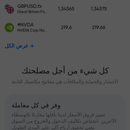
GBPUSD.fx
1.34565
1.34575
Great Britain Pound vs US Dollar
#NVDA
219.6
219.66
NVIDIA Corp Nasdaq Stock Exchange (Nasdaq) USD
عرض الكل
كل شيء من أجل مصلحتك
الانتشار والحماية والمكافآت هي مفاتيح مكاسبك الثابتة
وفر في كل معاملة
تتميز فروق الأسعار لدينا بأقلها مقارنةً بالوسطاء
الآخرين. انخفاض تكاليف الدخول والخروج من السوق
يعني تحقيق أرباح أكبر على المدى الطويل.