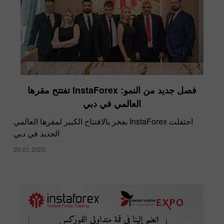
​فصل جديد من النمو: InstaForex تفتتح مقرها
الفائزة بحملة اربح بي إم دبليو إكس6 من إنستافوركس
العالمي في دبي
تشارك أسرار النجاح
13.03.2019
احتفلت InstaForex بفخر بالافتتاح الكبير لمقرها العالمي
الجديد في دبي
20.01.2025