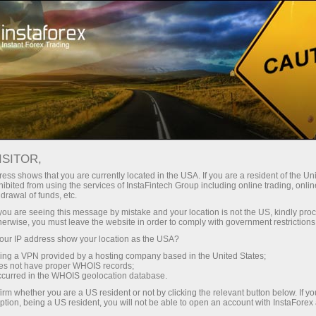
عن إنستافوركس
أخبار الشركة
ISITOR,
ess shows that you are currently located in the USA. If you are a resident of the Uni
ibited from using the services of InstaFintech Group including online trading, online
drawal of funds, etc.
أخبار شركة انستافوركس
k you are seeing this message by mistake and your location is not the US, kindly pro
herwise, you must leave the website in order to comply with government restrictions
هل تريد أن تعرف عن كل الأحداث الجارية, مسابقات
ur IP address show your location as the USA?
والتغيرات في جدول التداول إنستافوركس? ثم مرحبا بكم
sing a VPN provided by a hosting company based in the United States;
في صفحة الأخبار ، حيث يتم نشر المواد حول أهم ومفيدة
oes not have proper WHOIS records;
occurred in the WHOIS geolocation database.
ومثيرة للاهتمام!
irm whether you are a US resident or not by clicking the relevant button below. If y
ption, being a US resident, you will not be able to open an account with InstaForex