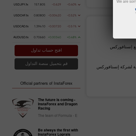
We are sorr
USDJPY.fx
157.805
-0.629
-0.40%
USDCHF.fx
0.80800
-0.00420
-0.52%
ات مالية
USDCAD.fx
1.39410
-0.00720
-0.51%
AUDUSD.fx
0.70660
+0.00340
+0.48%
 إنستافوركس
افتح حساب تداول
قم بتحميل منصة التداول
ية لشركة إنستافوركس
Official partners of InstaForex
The future is coming -
InstaForex and Dragon
Racing
The team of Formula - E
Be always the first with
InstaForex Loprais