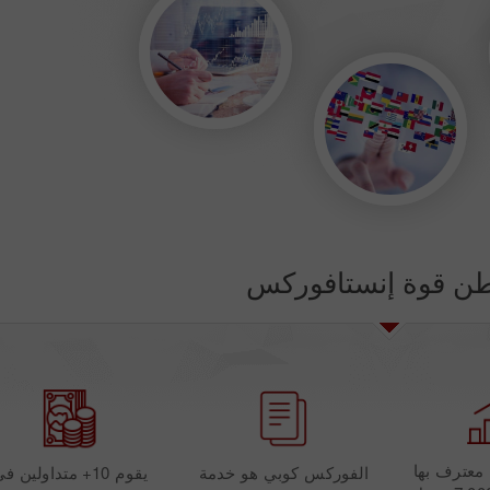
ن قوة إنستافوركس
ة معترف بها
الفوركس كوبي هو خدمة
يقوم 10+ متداولين ف