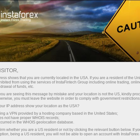
حب
منصة التداول
فتح الحساب الفوري
للمبتدئين
للمستثمرين
للشركاء
الحمل
ISITOR,
ess shows that you are currently located in the USA. If you are a resident of the Uni
ibited from using the services of InstaFintech Group including online trading, online
drawal of funds, etc.
 التجارية لشركة إنستافوركس في عام 2007، وفي
k you are seeing this message by mistake and your location is not the US, kindly pro
herwise, you must leave the website in order to comply with government restrictions
ur IP address show your location as the USA?
sing a VPN provided by a hosting company based in the United States;
oes not have proper WHOIS records;
occurred in the WHOIS geolocation database.
irm whether you are a US resident or not by clicking the relevant button below. If y
ption, being a US resident, you will not be able to open an account with InstaForex
فتح حساب تجر