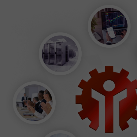
إيداع الحظ
بو