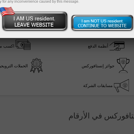
y for any inconvenience caused by this message.
ظروف التداول
أدو
أنظمة الدفع
اكسب مع
جوائز إنستافوركس
الحملات الترويج
مسابقات الشركة
تافوركس في الأرقام