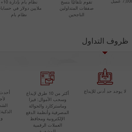
تقوم تلقائيًا بنسخ
نظام بام بإدارة 10+
صفقات المتداولين
ملايين دولار في حسابا
الناجحين
نظام بام
ظروف التداول
لا يوجد حد أدنى للإيداع
أحدث 
أكثر من 10 طرق لإيداع
لأج
وسحب الأموال: فيزا
الشخ
وماستركارد والحوالة
الذكية:
المصرفية وأنظمة الدفع
و 
الإلكترونية ومحافظ
العملات الرقمية
المشفرة