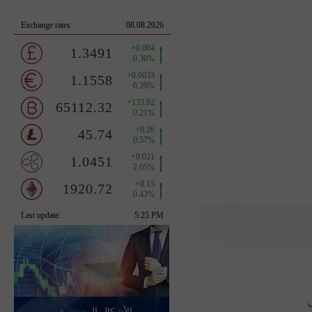
ي
الأشكال الرسومية -