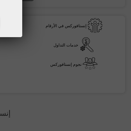
إنستافوركس في الأرقام
خدمات التداول
نجوم إنستافوركس
إنس