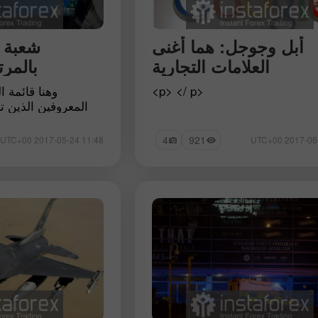
أبل وجوجل: هما أغنى
شعبة ا
العلامات التجارية
بالمر
<p> </ p>
وهنا قائمة ا
المعروفين الذين 
4
921
11:48 2017-05-24 UTC+00