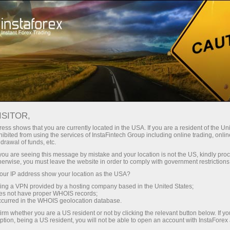
حب
منصة التداول
فتح الحساب الفوري
للمبتدئين
للمستثمرين
للشركاء
الحمل
إيداع الأموال
ISITOR,
ess shows that you are currently located in the USA. If you are a resident of the Uni
ibited from using the services of InstaFintech Group including online trading, online
drawal of funds, etc.
k you are seeing this message by mistake and your location is not the US, kindly pro
herwise, you must leave the website in order to comply with government restrictions
ur IP address show your location as the USA?
sing a VPN provided by a hosting company based in the United States;
oes not have proper WHOIS records;
occurred in the WHOIS geolocation database.
irm whether you are a US resident or not by clicking the relevant button below. If y
ption, being a US resident, you will not be able to open an account with InstaForex
أبل وجوجل