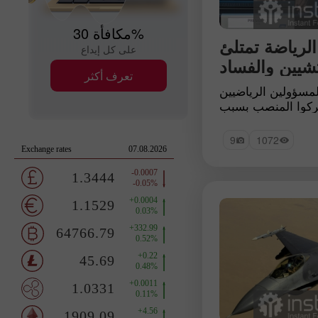
مكافأة 30%
لرياضة تمتلئ
على كل إيداع
تشيين والفساد
تعرف أكثر
لمسؤولين الرياضيين
تركوا المنصب بسبب
الفساد
9
1072