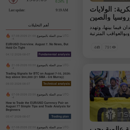
رية: الولايات
روسيا والصين
أهم التحليلات
ان فيما بينها، وتهدد
بوالعواقب المترتبة
مدى الصلة بالموضوع
21:00 2026-08-07 UTC-
 التجاري والهجمات
-4
كوتتنافس أيضا القوة
EUR/USD Overview. August 7. No News, But
4
791
Hold On Tight
ثلاث روسيا والصين
04:12 2026-08-07
Fundamental analysis
حدة لمكافحة الصراع
العسكري والإرهاب
مدى الصلة بالموضوع
03:00 2026-08-21 UTC-
-4
Trading Signals for BTC on August 7-10, 2026:
buy above $64,000 (21 SMA - 0/8 Murray)
09:03 2026-08-07
Technical analysis
مدى الصلة بالموضوع
23:00 2026-08-07 UTC-
-4
How to Trade the EUR/USD Currency Pair on
August 7? Simple Tips and Trade Analysis for
Beginners
05:47 2026-08-07
Trading plan
لة عالمية يجب
مدى الصلة بالموضوع
22:00 2026-08-07 UTC-