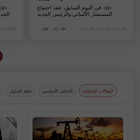
<p> في اليوم السابق، عقد اجتماع
<
المستشار الألماني والرئيس الجديد
الجدي
لفرنسا تتواجد التفاصيل في معرضنا
للرسوم
6
851
09:08 2017-05-18 UTC+00
11:09 2017-05-18 UTC+00
المقالات التحليلية
التحليل الأساسي
خطة التداول