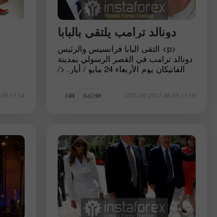
دونالد ترامب يلتقي بالبابا
<p> التقى البابا فرانسيس والرئيس
دونالد ترامب في القصر الرسولي بمدينة
الفاتيكان يوم الأربعاء 24 مايو / أيار. </
p>
6
940
11:14 2017-06-05 UTC+00
11:19 2017-06-05 UTC+00