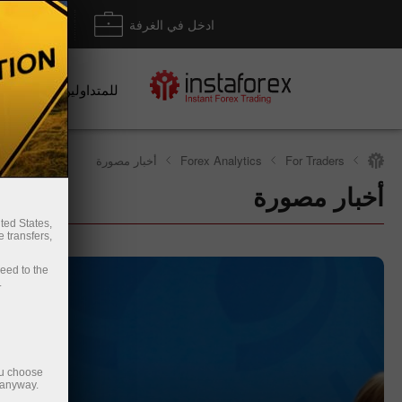
ادخل في الغرفة
إيداع/ س
للمتداولين
For Traders
Forex Analytics
أخبار مصورة
أخبار مصورة
سحب الأموال
ted States,
 transfers,
ceed to the
.
ou choose
 anyway.