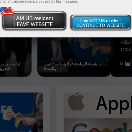
y for any inconvenience caused by this message.
دونالد ترامب يلتقي بالبابا
بدأت اليابان قطار "خمسة نجوم" للمساف
كرون
الأثرياء
5-18 UTC+3
11:09
6
شعبة الرياضة تمتلئ بالمرتشيين
ترامب يزور 
والفساد
الضري