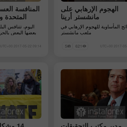
الهجوم الإرهابي على
المنافسة العسك
مانشستر أرينا
المتحدة و
تائج المأساوية للهجوم الإرهابي في
اليوم، تتنافس البلد
ملعب مانشستر
بعضها البعض بالحرو
عن ذلك هي العجز
الإرهابية وما إلى ذل
5
621
09:14 2017-05-22 UTC+00
العسكرية العظمى ال
والولايات المت
مدير مكتب التحقيقات
14 مشك