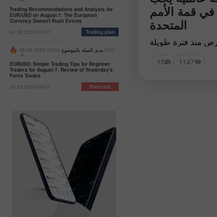
-4
 في قمة الأمم
Trading Recommendations and Analysis for
EUR/USD on August 7. The European
المتحدة
Currency Doesn't Rush Events
04:32 2026-08-07
Trading plan
أرض منذ فترة طويلة
 ظروفها السيئةوما
مدى الصلة بالموضوع
03:00 2026-08-08 UTC-
-4
لة من كوكب الأرض
15
1147
EURUSD: Simple Trading Tips for Beginner
ته ومحاولة تصحيحه
Traders for August 7. Review of Yesterday's
Forex Trades
09:23 2026-08-07
Forecast