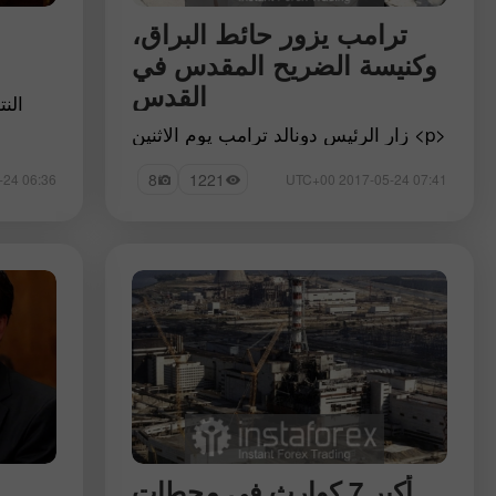
ترامب يزور حائط البراق،
وكنيسة الضريح المقدس في
القدس
الن
<p> زار الرئيس دونالد ترامب يوم الاثنين
حائط البراق وكنيسة الضريح المقدس في
القدس كجزء من جولته التي استمرت
8
1221
06:36 2017-05-24 UTC+00
07:41 2017-05-24 UTC+00
ساعة في إسرائيل
أكبر 7 كوارث في محطات