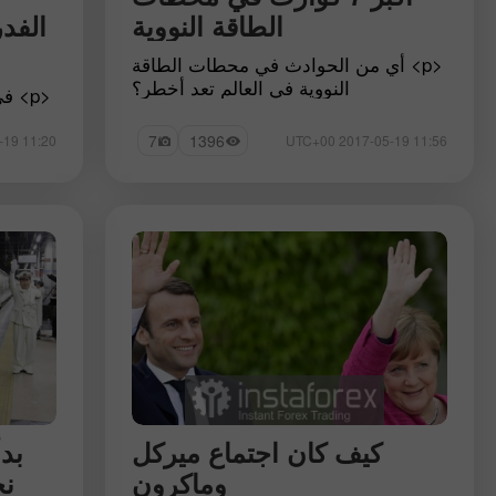
الطاقة النووية
الفد
<p> أي من الحوادث في محطات الطاقة
النووية في العالم تعد أخطر؟
<p> 
ال
7
1396
11:20 2017-05-19 UTC+00
11:56 2017-05-19 UTC+00
منصب
كيف كان اجتماع ميركل
بد
وماكرون
نج