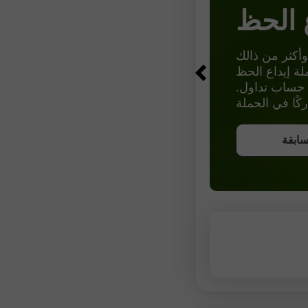
 الحظ
لال إيداع 3,000 دولار في حساب تداول.
ونص
سابقة
سابقة
سابقة