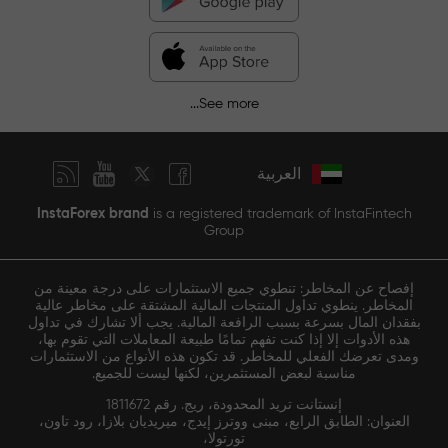
See more...
العربية
InstaForex brand
is a registered trademark of InstaFintech
Group
إفصاح عن المخاطر: تنطوي جميع الاستثمارات على درجة معينة من
المخاطر. ينطوي تداول المنتجات المالية المشتقة على مخاطر عالية
بفقدان المال بسرعة بسبب الرافعة المالية. يجب ألا تشارك في تداول
هذه الأدوات إلا إذا كنت تفهم تمامًا طبيعة المعاملات التي تقوم بها،
ومدى تعرضك الفعلي للمخاطر. قد تكون هذه الأنواع من الاستثمارات
مناسبة لبعض المستثمرين، لكنها ليست للجميع.
إنستانت تريد المحدودة، ريج. رقم 1811672
العنوان: الطابق الرابع، مبنى ووترز إيدج، ميريديان بلازا، رود تاون،
تورتولا،