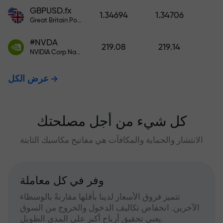
GBPUSD.fx
1.34694
1.34706
Great Britain Pound vs US Dollar
#NVDA
219.08
219.14
NVIDIA Corp Nasdaq Stock Exchange (Nasdaq) USD
عرض الكل
كل شيء من أجل مصلحتك
الانتشار والحماية والمكافآت هي مفاتيح مكاسبك الثابتة
وفر في كل معاملة
تتميز فروق الأسعار لدينا بأقلها مقارنةً بالوسطاء
الآخرين. انخفاض تكاليف الدخول والخروج من السوق
يعني تحقيق أرباح أكبر على المدى الطويل.