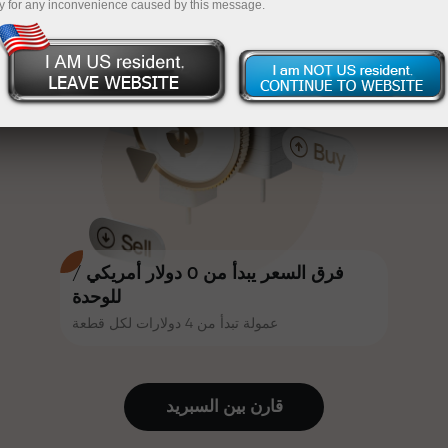
y for any inconvenience caused by this message.
أكثر جاذبية. يمكن لكل عميل في إنستا
InstaForex
قم بإيداع المبلغ في حسابك باستخدام $333 — اختر هدية
فوركس الحصول على مكافأة تصل إلى
30% على إيداعه، والاستفادة من
تصل قيمتها إلى $1,500
عروض ترويجية وعروض خاصة أخرى.
تداول بدون مخاطرة -
نحن نضمن أرباحك
تتشارك سرعة المسار وسرعة التداول
مكافأة تصل إلى 1000 ضعف - أكبر
نفس القيم. يُضفي أليش لوبرايس
مضاعف في السوق
عناصر الحماس والانضباط على عالم
التداول، ويعمل كشريك يُلهم العملاء
لتحقيق أهداف طموحة.
فرق السعر يبدأ من 0 دولار أمريكي /
للوحدة
عمولة تبدأ من 4 دولارات لكل قطعة
نقدم هدايا حقيقية، وليست مكافآت أو
رموز ترويجية. يحصل كل عميل في
إنستا فوركس على هاتف آيفون أو ماك
قارن بين السبرید
بوك أو رحلة أحلامه بمجرد إيداعه مبلغًا
من المال.