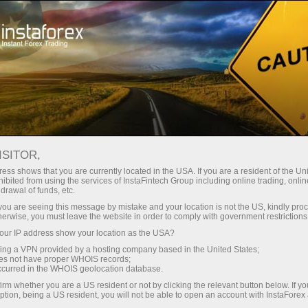
صغير الحجم
فروق الأسعار - أرباح طائلة
ISITOR,
ess shows that you are currently located in the USA. If you are a resident of the Uni
30% مكافأة
ibited from using the services of InstaFintech Group including online trading, online
مع إنستا فوركس، يمكنك الوصول إلى
drawal of funds, etc.
فرص تنافسية حقيقية: رافعة مالية تصل
لكل إيداع
k you are seeing this message by mistake and your location is not the US, kindly pro
إلى 1:5000، وبعض من أفضل فروق
herwise, you must leave the website in order to comply with government restrictions
الأسعار والعمولات في السوق، وظروف
ur IP address show your location as the USA?
سرعة
مواتية لتداول الأسهم والمؤشرات
sing a VPN provided by a hosting company based in the United States;
oes not have proper WHOIS records;
في التجارة وعلى الطريق السريع
occurred in the WHOIS geolocation database.
irm whether you are a US resident or not by clicking the relevant button below. If y
ption, being a US resident, you will not be able to open an account with InstaForex
لقد طورنا نظام مكافآت يجعل التداول
جائزة هديتك الشخصية الكبرى