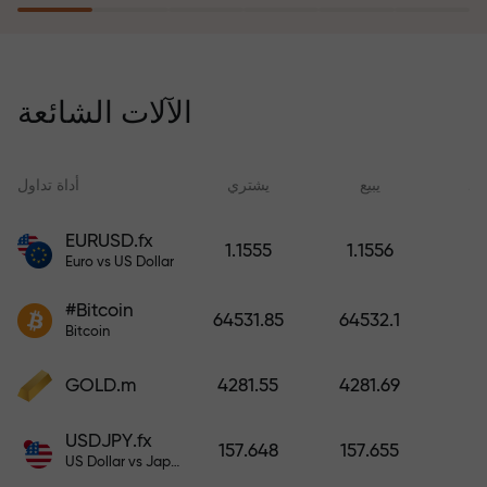
يُعوّض برنامج التأمين ضد المخاطر
خسائرك ويضمن لك مضاعفة أرباحك
الآلات الشائعة
ثلاث مرات خلال ستة أشهر. تداول
براحة بال تامة، فرأس مالك في أمان!
ید
يبيع
يشتري
أداة تداول
EURUSD.fx
1.1555
1.1556
Euro vs US Dollar
أودع أموالاً واحصل على مكافأة تفوق
قيمة إيداعك بألف مرة. هذا ليس خطأً
#Bitcoin
64531.85
64532.1
مطبعياً. كلما زاد مبلغ الإيداع، زادت
Bitcoin
قيمة المكافأة.
GOLD.m
4281.55
4281.69
USDJPY.fx
157.648
157.655
US Dollar vs Japanese Yen