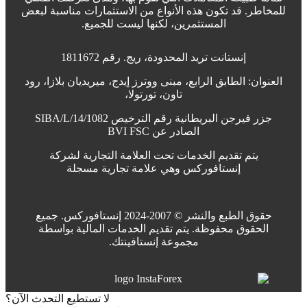
للمخاطر. قد تكون هذه الأنواع من الاستثمارات مناسبة لبعض
المستثمرين، لكنها ليست للجميع.
إنستانت تريد المحدودة، ريج. رقم 1811672
العنوان: الطابق الرابع، مبنى ووترز إيدج، ميريديان بلازا، رود
تاون، تورتولا،
جزر فيرجن البريطانية رقم الترخيص SIBA/L/14/1082
الصادر عن BVI FSC
يتم تقديم الخدمات تحت العلامة التجارية لشركة
إنستافوركس وهي علامة تجارية مسجلة
حقوق الطبع والنشر © 2007-2024 إنستافوركس. جميع
الحقوق محفوظة. يتم تقديم الخدمات المالية بواسطة
مجموعة إنستافينتك.
لا تستطيع التحدث الآن؟