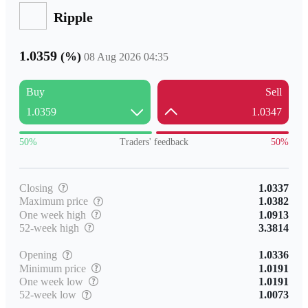
Ripple
1.0359
(
%)
08 Aug 2026 04:35
Buy
Sell
1.0359
1.0347
50%
Traders' feedback
50%
Closing
1.0337
Maximum
price
1.0382
One week
high
1.0913
52-week
high
3.3814
Opening
1.0336
Minimum
price
1.0191
One week
low
1.0191
52-week
low
1.0073