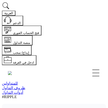
العربية
الدعم
فتح الحساب الفوري
منصة التداول
إيداع/ سحب
ادخل في الغرفة
للمتداولين
ظروف التداول
أدوات التداول
#RIPPLE