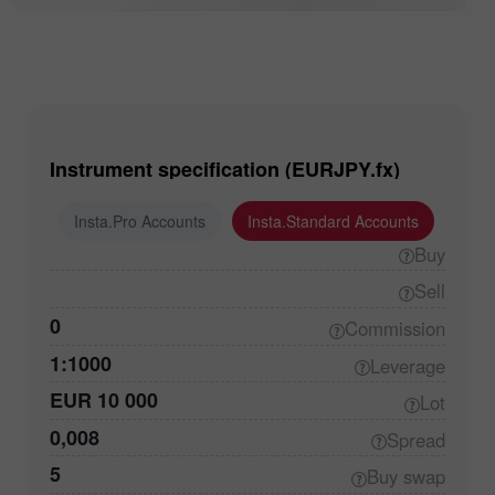
Instrument specification (EURJPY.fx)
ounts
Insta.Pro Accounts
Insta.Standard Accounts
Buy
Sell
0
Commission
1:1000
Leverage
EUR 10 000
Lot
0,008
Spread
5
Buy
swap