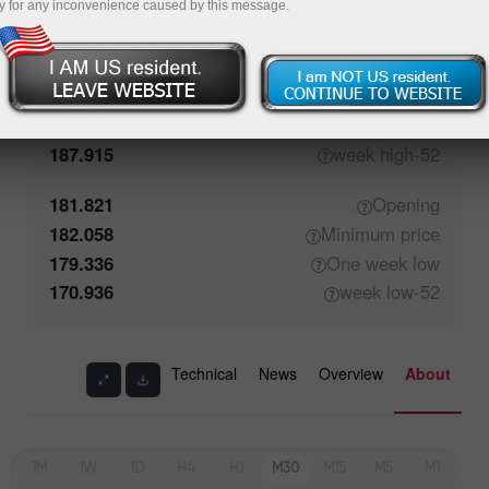
y for any inconvenience caused by this message.
181.822
Closing
182.603
Maximum
price
187.391
One week
high
187.915
high
52-week
181.821
Opening
182.058
Minimum
price
179.336
One week
low
170.936
low
52-week
Technical
News
Overview
About
1M
1W
1D
H4
H1
M30
M15
M5
M1