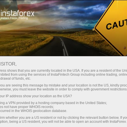
EURJPY
أدوات التداول
ظروف التداول
للمتداولين
ISITOR,
EURJPY
ess shows that you are currently located in the USA. If you are a resident of the Uni
ibited from using the services of InstaFintech Group including online trading, online
drawal of funds, etc.
k you are seeing this message by mistake and your location is not the US, kindly pro
182.486
%)
(
06 Aug 2026 19:26
herwise, you must leave the website in order to comply with government restrictions
ur IP address show your location as the USA?
Sell
Buy
sing a VPN provided by a hosting company based in the United States;
oes not have proper WHOIS records;
182.456
182.486
occurred in the WHOIS geolocation database.
irm whether you are a US resident or not by clicking the relevant button below. If y
ption, being a US resident, you will not be able to open an account with InstaForex
43.53%
Traders' feedback
56.47%