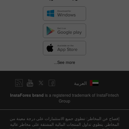
✕
See more...
Hide chart
6 August 2025 - 6 August 2026
العربية
|
|
Previous
Forecast
Actual
4 years
/
3 years
/
2 years
/
1 year
Bar
Line
InstaForex brand
is a registered trademark of InstaFintech
Group
إفصاح عن المخاطر: تنطوي جميع الاستثمارات على درجة معينة من
المخاطر. ينطوي تداول المنتجات المالية المشتقة على مخاطر عالية