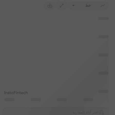
خط
اختر أداة للمقارنة