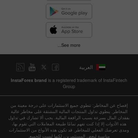
✕
See more...
Hide chart
6 August 2025 - 6 August 2026
العربية
|
|
Previous
Forecast
Actual
4 years
/
3 years
/
2 years
/
1 year
Bar
Line
InstaForex brand
is a registered trademark of InstaFintech
Group
إفصاح عن المخاطر: تنطوي جميع الاستثمارات على درجة معينة من
المخاطر. ينطوي تداول المنتجات المالية المشتقة على مخاطر عالية
بفقدان المال بسرعة بسبب الرافعة المالية. يجب ألا تشارك في تداول
هذه الأدوات إلا إذا كنت تفهم تمامًا طبيعة المعاملات التي تقوم بها،
Data not found
ومدى تعرضك الفعلي للمخاطر. قد تكون هذه الأنواع من الاستثمارات
مناسبة لبعض المستثمرين، لكنها ليست للجميع.