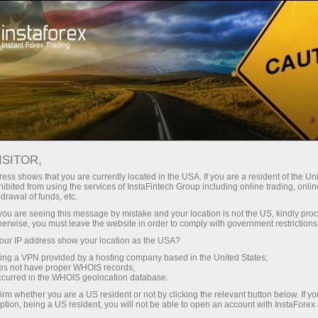
EURNZD
أدوات التداول
ظروف التداول
للمتداولين
ISITOR,
EURNZD
ess shows that you are currently located in the USA. If you are a resident of the Uni
ibited from using the services of InstaFintech Group including online trading, online
drawal of funds, etc.
k you are seeing this message by mistake and your location is not the US, kindly pro
1.96424
%)
(
06 Aug 2026 23:28
herwise, you must leave the website in order to comply with government restrictions
ur IP address show your location as the USA?
Sell
Buy
sing a VPN provided by a hosting company based in the United States;
oes not have proper WHOIS records;
1.96304
1.96424
occurred in the WHOIS geolocation database.
irm whether you are a US resident or not by clicking the relevant button below. If y
ption, being a US resident, you will not be able to open an account with InstaForex
23.08%
Traders' feedback
76.92%