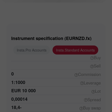
Instrument specification (EURNZD.fx)
ounts
Insta.Pro Accounts
Insta.Standard Accounts
Buy
Sell
0
Commission
1:1000
Leverage
EUR 10 000
Lot
0,00014
Spread
-18,4
Buy
swap