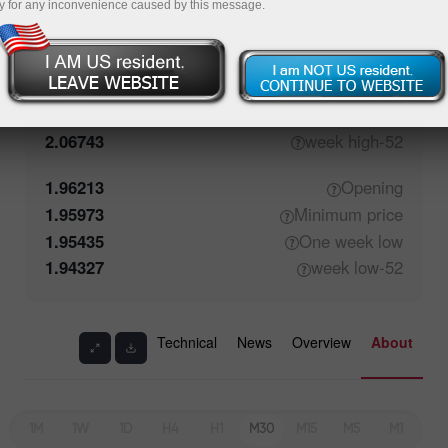
y for any inconvenience caused by this message.
1.96215
Closing
1.96617
Maximum
price
1.97664
One week
high
2.06743
high
52-week
1.96213
Opening
1.95973
Minimum
price
1.95435
One week
low
1.94327
low
52-week
Technical
News
Overview
About
1M
1W
1D
H4
H1
M30
M15
M5
M1