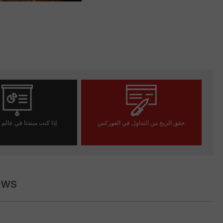
حقق الربح من التداول في الفوركس
إذا كنت مبتدئا في عالم
افتح حساب تداول
افتح حسابا تجريب
ews