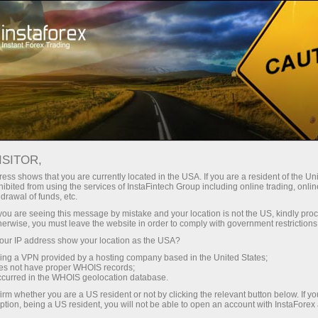
حب
منصة التداول
فتح الحساب الفوري
للمبتدئين
للمستثمرين
للشركاء
الحمل
فتح حساب تجريبي
ISITOR,
ess shows that you are currently located in the USA. If you are a resident of the Uni
ibited from using the services of InstaFintech Group including online trading, online
drawal of funds, etc.
k you are seeing this message by mistake and your location is not the US, kindly pro
herwise, you must leave the website in order to comply with government restrictions
ur IP address show your location as the USA?
sing a VPN provided by a hosting company based in the United States;
oes not have proper WHOIS records;
النجاح والازدهار. ونتمنى لكم دوام الصحة والسعادة وتحقيق جميع ت
occurred in the WHOIS geolocation database.
irm whether you are a US resident or not by clicking the relevant button below. If y
وأن يفتح أمامكم آفاقًا جديدة من الفرص والإنجازات.
ption, being a US resident, you will not be able to open an account with InstaForex