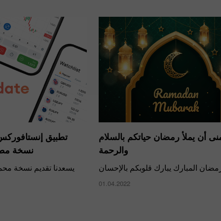
منى أن يملأ رمضان حياتكم بالسلام
تطبيق إنستافوركس 
والرحمة
نسخة مطو
ضان المبارك يبارك قلوبكم بالإحسان
يسعدنا تقديم نسخة مح
01.04.2022