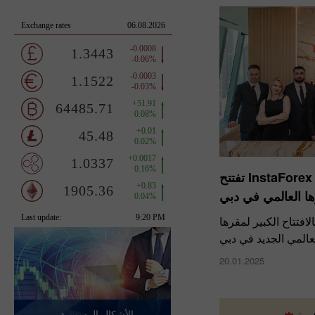
​فصل جديد من النمو: InstaForex تفتتح
ا العالمي في دبي
Insta بفخر بالافتتاح الكبير لمقرها
عالمي الجديد في دبي
20.01.2025
الأشكال الرسومية -