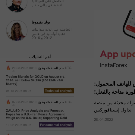
الحاصل على الميدالية
الفضية في رالي داكار.
يوليا يفيموفا
الحاصلة على ثلاث ميداليات
ذهبية أولمبية في عامي
2012 و 2016
أهم التحليلات
مدى الصلة بالموضوع
00:00 2026-08-20 UTC-
-4
Trading Signals for GOLD on August 6-8,
2026: sell below $4,296 (200 EMA - 3/8
للهاتف المحمول:
Murray)
رة متاحة بالفعل!
06:15 2026-08-06
Technical analysis
مولة محدثة من منصة
مدى الصلة بالموضوع
06:00 2026-08-07 UTC-
-4
تداول إنستافوركس
XAU/USD. Price Analysis and Forecast.
Hopes for a U.S.–Iran Peace Agreement
Weigh on the U.S. Dollar, Supporting Gold
25.04.2022
13:02 2026-08-06
Fundamental analysis