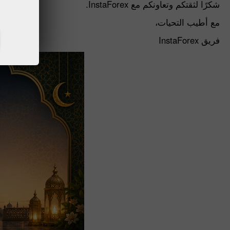
شكرًا لثقتكم وتعاونكم مع InstaForex.
مع أطيب التحيات،
فريق InstaForex