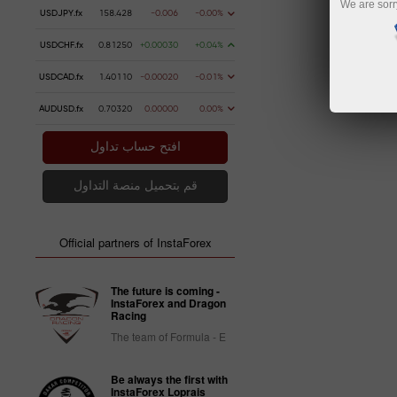
We are sorr
USDJPY.fx
158.428
-0.006
-0.00%
USDCHF.fx
0.81250
+0.00030
+0.04%
USDCAD.fx
1.40110
-0.00020
-0.01%
AUDUSD.fx
0.70320
0.00000
0.00%
افتح حساب تداول
قم بتحميل منصة التداول
Official partners of InstaForex
The future is coming -
InstaForex and Dragon
Racing
The team of Formula - E
Be always the first with
InstaForex Loprais