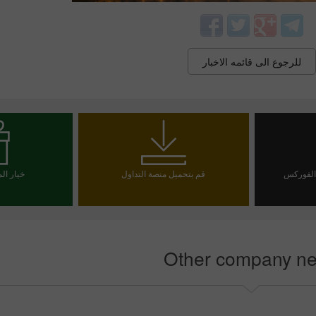
للرجوع الى قائمه الاخبار
 الفوركس
قم بتحميل منصة التداول
خيار ال
إيداع الحظ
يا
اخت
بو
Other company n