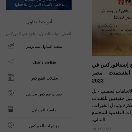
تلاحظ الأشياء التي لن تلاحظها!
أدوات التداول
أفضل أدوات التداول الناجح فى الفوركس.
منصة التداول ميتاتريدر
Charts on-line
مع إنستافوركس في
انفستمنت – مصر
تحليلات الفوركس
2023
لاتجاهات فحسب - بل
حساب فوركس تجريبى
صين حقيقيين للتقنيات
تكرة وتبادل الخبرات،
حاسبة المتداول
درات التقدمية للمجتمع
المالي.
مؤشرات الفوركس
10.11.2023