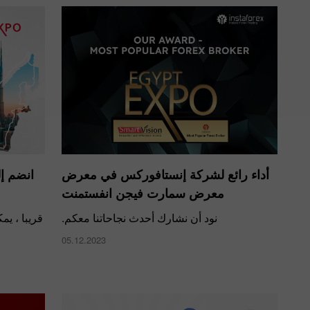
أداء رائع لشركة إنستافوركس في معرض
انضم إ
معرض سمارت فيجن انفستمنت
نود أن نشارك أحدث نجاحاتنا معكم.
قريبا ، يم
05.12.2023