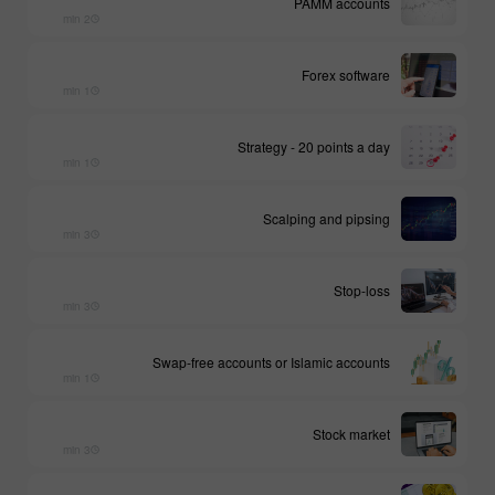
PAMM accounts
2 min
Forex software
1 min
Strategy - 20 points a day
1 min
Scalping and pipsing
3 min
Stop-loss
3 min
Swap-free accounts or Islamic accounts
1 min
Stock market
3 min