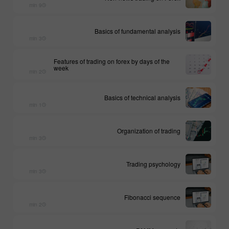
9 min
Basics of fundamental analysis
3 min
Features of trading on forex by days of the
week
2 min
Basics of technical analysis
1 min
Organization of trading
3 min
Trading psychology
3 min
Fibonacci sequence
2 min