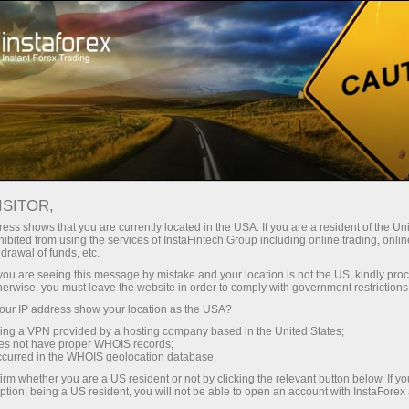
Articles about Forex
Useful
For Beginners
ISITOR,
ess shows that you are currently located in the USA. If you are a resident of the Uni
FOREX FOR BEGINNERS
ibited from using the services of InstaFintech Group including online trading, online
drawal of funds, etc.
k you are seeing this message by mistake and your location is not the US, kindly pro
herwise, you must leave the website in order to comply with government restrictions
افتح حساب تداول
افتح حسا
ur IP address show your location as the USA?
sing a VPN provided by a hosting company based in the United States;
oes not have proper WHOIS records;
occurred in the WHOIS geolocation database.
irm whether you are a US resident or not by clicking the relevant button below. If y
ption, being a US resident, you will not be able to open an account with InstaForex