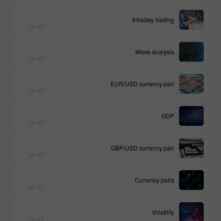
Intraday trading
2 min
Wave analysis
7 min
EUR/USD currency pair
7 min
GDP
3 min
GBP/USD currency pair
6 min
Currency pairs
3 min
Volatility
2 min