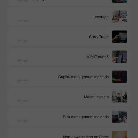
3 min
Leverage
3 min
Carry Trade
1 min
MetaTrader 5
2 min
Capital management methods
3 min
Market makers
2 min
Risk management methods
3 min
Non-news trading on Forex