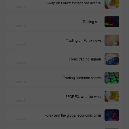
Swap on Forex: storage fee accrual
2 min
Trailing stop
1 min
Trading on Forex news
2 min
Forex trading signals
2 min
Trading Nintendo shares
3 min
FOREX: what for what?
3 min
Forex and the global economic crisis
2 min