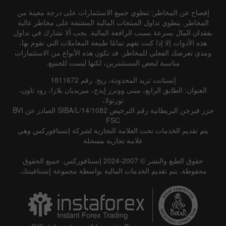
إفصاح عن المخاطر: تنطوي جميع الاستثمارات على درجة معينة من
المخاطر. ينطوي تداول المنتجات المالية المشتقة على مخاطر عالية
بفقدان المال بسرعة بسبب الرافعة المالية. يجب ألا تشارك في تداول
هذه الأدوات إلا إذا كنت تفهم تمامًا طبيعة المعاملات التي تقوم بها،
ومدى تعرضك الفعلي للمخاطر. قد تكون هذه الأنواع من الاستثمارات
مناسبة لبعض المستثمرين، لكنها ليست للجميع.
إنستانت تريد المحدودة، ريج. رقم 1811672
العنوان: الطابق الرابع، مبنى ووترز إيدج، ميريديان بلازا، رود تاون،
تورتولا،
جزر فيرجن البريطانية رقم الترخيص SIBA/L/14/1082 الصادر عن BVI
FSC
يتم تقديم الخدمات تحت العلامة التجارية لشركة إنستافوركس وهي
علامة تجارية مسجلة
حقوق الطبع والنشر © 2007-2024 إنستافوركس. جميع الحقوق
محفوظة. يتم تقديم الخدمات المالية بواسطة مجموعة إنستافينتك.