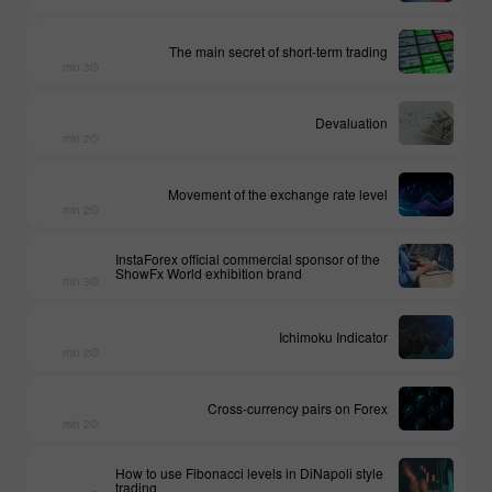
The main secret of short-term trading
3 min
Devaluation
2 min
Movement of the exchange rate level
2 min
InstaForex official commercial sponsor of the
ShowFx World exhibition brand
3 min
Ichimoku Indicator
2 min
Cross-currency pairs on Forex
2 min
How to use Fibonacci levels in DiNapoli style
trading