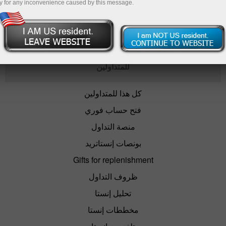
y for any inconvenience caused by this message.
افتح حساب تداول
للمتداولين
كل هذا للمتداولين
فتح حساب فوري
منصة التداول
بونصات إنستاتريد
Gifts for replenishment
ظروف التداول
تحليل إنستا
مخططات إنستا