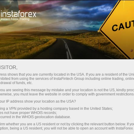
عن إنستافوركس
إنستا سبورت
Loprais Team Gallery
فريق لوبريس إنستافوركس
ISITOR,
معرض صور فريق لوبريس
ess shows that you are currently located in the USA. If you are a resident of the Uni
ibited from using the services of InstaFintech Group including online trading, online
إنستافوركس - MERRY DAKAR
drawal of funds, etc.
k you are seeing this message by mistake and your location is not the US, kindly pro
CHRISTMAS
herwise, you must leave the website in order to comply with government restrictions
ur IP address show your location as the USA?
sing a VPN provided by a hosting company based in the United States;
oes not have proper WHOIS records;
occurred in the WHOIS geolocation database.
ل
irm whether you are a US resident or not by clicking the relevant button below. If y
ption, being a US resident, you will not be able to open an account with InstaForex
ل
ف