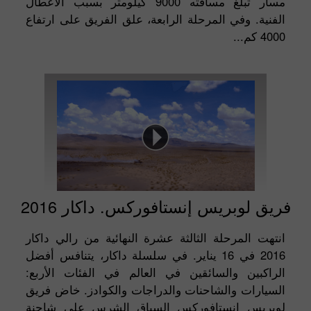
مسار تبلغ مسافته 9000 كيلومتر بسبب الأعطال
الفنية. وفي المرحلة الرابعة، علق الفريق على ارتفاع
4000 كم...
فريق لوبريس إنستافوركس. داكار 2016
انتهت المرحلة الثالثة عشرة النهائية من رالي داكار
2016 في 16 يناير. في سلسلة داكار، يتنافس أفضل
الراكبين والسائقين في العالم في الفئات الأربع:
السيارات والشاحنات والدراجات والكوادز. خاض فريق
لوبريس إنستافوركس السباق الشرس على شاحنة