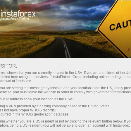
عن إنستافوركس
إنستا سبورت
فريق لوبريس إنستافوركس
Loprais Team Video
ISITOR,
فيديو فريق لوبريس إنستافوركس
ess shows that you are currently located in the USA. If you are a resident of the Uni
ibited from using the services of InstaFintech Group including online trading, online
drawal of funds, etc.
k you are seeing this message by mistake and your location is not the US, kindly pro
herwise, you must leave the website in order to comply with government restrictions
ل
ur IP address show your location as the USA?
sing a VPN provided by a hosting company based in the United States;
ل
ف
oes not have proper WHOIS records;
occurred in the WHOIS geolocation database.
irm whether you are a US resident or not by clicking the relevant button below. If y
ption, being a US resident, you will not be able to open an account with InstaForex