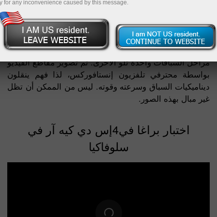
y for any inconvenience caused by this message.
تحتوي هذه الصفحة على تقارير فيديو حول مشاركة فريق
لوبريس إنستافوركس في مختلف السباقات بما في ذلك
رالي داكار الأسطوري. توضح مواد الفيديو أدناه كيف يستعد
فريق لوبريس إنستافوركس للسباقات وكيف ينتصر على
مراحل السباقات واحدة تلو الأخرى. تم تصوير مقاطع الفيديو
بواسطة محترفي تلفزيون إنستافوركس، لذا فهم ينقلون
ديناميكيات السباق وسرعته وقوته. ليس من الممكن أن تظل
غير مبال بهذه الصور.
اختبار براغا في4إس دي كيه آر في
سلوفاكيا