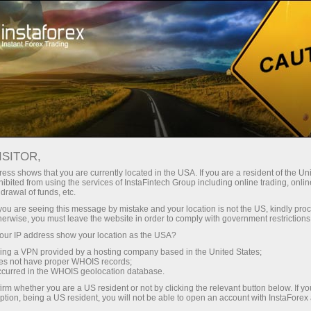
عن إنستافوركس
الإعلام حولنا
الوقت المناسب لاتخاذ قرارات جيدة (مع إنستافوركس)
ISITOR,
الوقت المناسب لاتخاذ قرارات
ess shows that you are currently located in the USA. If you are a resident of the Uni
ibited from using the services of InstaFintech Group including online trading, online
جيدة (مع إنستافوركس)
drawal of funds, etc.
k you are seeing this message by mistake and your location is not the US, kindly pro
herwise, you must leave the website in order to comply with government restrictions
ur IP address show your location as the USA?
فتح حساب تداول
sing a VPN provided by a hosting company based in the United States;
oes not have proper WHOIS records;
occurred in the WHOIS geolocation database.
فتح حساب تجريبي
irm whether you are a US resident or not by clicking the relevant button below. If y
ption, being a US resident, you will not be able to open an account with InstaForex