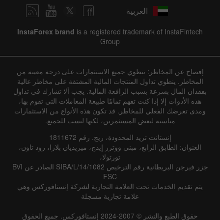
العربية
InstaForex brand
is a registered trademark of InstaFintech
Group
إفصاح عن المخاطر: تنطوي جميع الاستثمارات على درجة معينة من
المخاطر. ينطوي تداول المنتجات المالية المشتقة على مخاطر عالية
بفقدان المال بسرعة بسبب الرافعة المالية. يجب ألا تشارك في تداول
هذه الأدوات إلا إذا كنت تفهم تمامًا طبيعة المعاملات التي تقوم بها،
ومدى تعرضك الفعلي للمخاطر. قد تكون هذه الأنواع من الاستثمارات
مناسبة لبعض المستثمرين، لكنها ليست للجميع.
إنستانت تريد المحدودة، ريج. رقم 1811672
العنوان: الطابق الرابع، مبنى ووترز إيدج، ميريديان بلازا، رود تاون،
تورتولا،
جزر فيرجن البريطانية رقم الترخيص SIBA/L/14/1082 الصادر عن BVI
FSC
يتم تقديم الخدمات تحت العلامة التجارية لشركة إنستافوركس وهي
علامة تجارية مسجلة
حقوق الطبع والنشر © 2007-2024 إنستافوركس. جميع الحقوق