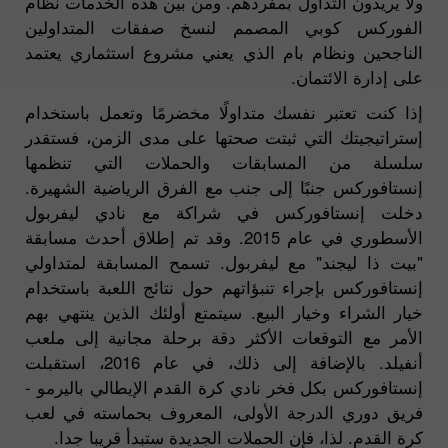
ولا يريدون التداول بمفردهم. ومن بين هذه الخدمات نظام
الفوركس كوبي المصمم لنسخ صفقات المتداولين
الناجحين ونظام بام الذي يعني مشروع استثماري يعتمد
على إدارة الائتمان.
إذا كنت تعتبر نفسك متداولًا مخضرمًا وتعمل باستخدام
إستراتيجيتك التي ثبتت صحتها على مدى الزمن، فستقدر
سلسلة من المسابقات والحملات التي تنظمها
إنستافوركس جنبًا إلى جنب مع الفرق الرياضية الشهيرة.
دخلت إنستافوركس في شراكة مع نادي ليفربول
الأسطوري في عام 2015. وقد تم إطلاق أحدث مسابقة
"بيت ذا ليجند" مع ليفربول. تسمح المسابقة لمتداولي
إنستافوركس بإجراء تنبؤاتهم حول نتائج اللعبة باستخدام
خيار الشراء وخيار البيع. سيتمتع أولئك الذين ينتهي بهم
الأمر مع التوقعات الأكثر دقة برحلة مجانية إلى ملعب
أنفيلد. بالإضافة إلى ذلك، في عام 2016، استقبلت
إنستافوركس بكل فخر نادي كرة القدم الإيطالي باليرمو -
فريق دوري الدرجة الأولى، المعروف بحماسته في لعب
كرة القدم. لذا، فإن الحملات الجديدة ستبدأ قريبا جدا.