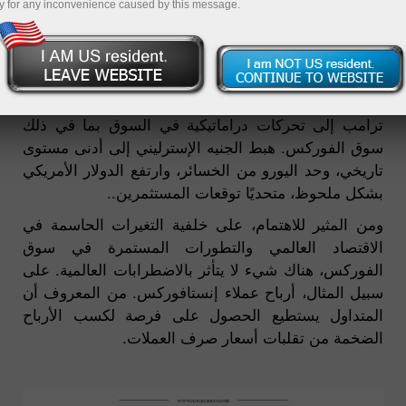
y for any inconvenience caused by this message.
لقد شهد المجتمع العالمي أحداثًا غيرت قواعد اللعبة في
عام 2016. وأدى التصويت الفظيع بشأن بريكست في
استفتاء المملكة المتحدة وانتصار المستضعف دونالد
ترامب إلى تحركات دراماتيكية في السوق بما في ذلك
سوق الفوركس. هبط الجنيه الإسترليني إلى أدنى مستوى
تاريخي، وحد اليورو من الخسائر، وارتفع الدولار الأمريكي
بشكل ملحوظ، متحديًا توقعات المستثمرين..
ومن المثير للاهتمام، على خلفية التغيرات الحاسمة في
الاقتصاد العالمي والتطورات المستمرة في سوق
الفوركس، هناك شيء لا يتأثر بالاضطرابات العالمية. على
سبيل المثال، أرباح عملاء إنستافوركس. من المعروف أن
المتداول يستطيع الحصول على فرصة لكسب الأرباح
الضخمة من تقلبات أسعار صرف العملات.