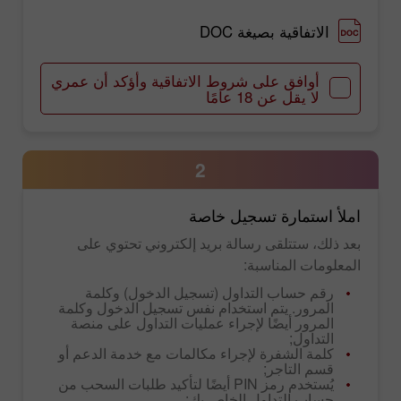
الاتفاقية بصيغة DOC
أوافق على شروط الاتفاقية وأؤكد أن عمري
لا يقل عن 18 عامًا
2
املأ استمارة تسجيل خاصة
بعد ذلك، ستتلقى رسالة بريد إلكتروني تحتوي على
المعلومات المناسبة:
رقم حساب التداول (تسجيل الدخول) وكلمة
المرور. يتم استخدام نفس تسجيل الدخول وكلمة
المرور أيضًا لإجراء عمليات التداول على منصة
التداول;
كلمة الشفرة لإجراء مكالمات مع خدمة الدعم أو
قسم التاجر;
يُستخدم رمز PIN أيضًا لتأكيد طلبات السحب من
حساب التداول الخاص بك;