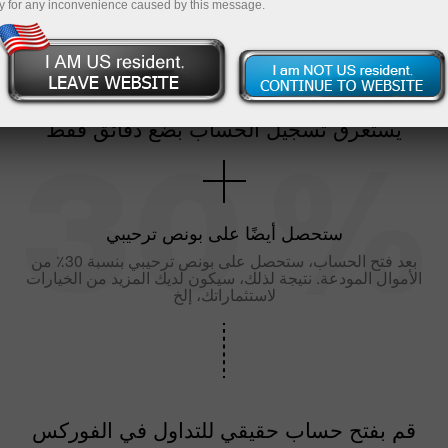
y for any inconvenience caused by this message.
يستغرق تسجيل الحساب بضع دقائق فقط
ستحصل أيضًا على بونص ترحيبي
بعد فتح الحساب، ستحصل على بونص ترحيبي بنسبة 30٪ من
الأموال المودعة. نتيجة لذلك، سيكون لديك المزيد من الخيارات
لاستثماراتك، إلخ
قم بفتح حساب حقيقي للتداول في الفوركس