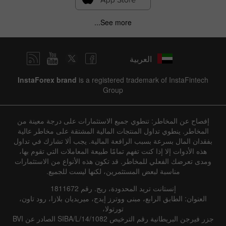
See more...
العربية
InstaForex brand
is a registered trademark of InstaFintech
Group
إفصاح عن المخاطر: تنطوي جميع الاستثمارات على درجة معينة من
المخاطر. ينطوي تداول المنتجات المالية المشتقة على مخاطر عالية
بفقدان المال بسرعة بسبب الرافعة المالية. يجب ألا تشارك في تداول
هذه الأدوات إلا إذا كنت تفهم تمامًا طبيعة المعاملات التي تقوم بها،
ومدى تعرضك الفعلي للمخاطر. قد تكون هذه الأنواع من الاستثمارات
مناسبة لبعض المستثمرين، لكنها ليست للجميع.
إنستانت تريد المحدودة، ريج. رقم 1811672
العنوان: الطابق الرابع، مبنى ووترز إيدج، ميريديان بلازا، رود تاون،
تورتولا،
جزر فيرجن البريطانية رقم الترخيص SIBA/L/14/1082 الصادر عن BVI