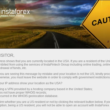
للمتداولين
تسجيل حساب
ISITOR,
كيف تقوم بفتح حساب
ess shows that you are currently located in the USA. If you are a resident of the Uni
ibited from using the services of InstaFintech Group including online trading, online
حقيقي للتداول في
drawal of funds, etc.
k you are seeing this message by mistake and your location is not the US, kindly pro
الفوركس؟
herwise, you must leave the website in order to comply with government restrictions
ur IP address show your location as the USA?
الحساب الحقيقي يتطلب إيداعا نقديا لتداول العملات
sing a VPN provided by a hosting company based in the United States;
oes not have proper WHOIS records;
الأجنبية ويفتحه مضارب في شركة وساطة. لفتح مثل
occurred in the WHOIS geolocation database.
هذا الحساب، يحتاج المتداول إلى القيام بالإيداع من
irm whether you are a US resident or not by clicking the relevant button below. If y
أجل فتح صفقات شراء/بيع في الفوركس.
ption, being a US resident, you will not be able to open an account with InstaForex