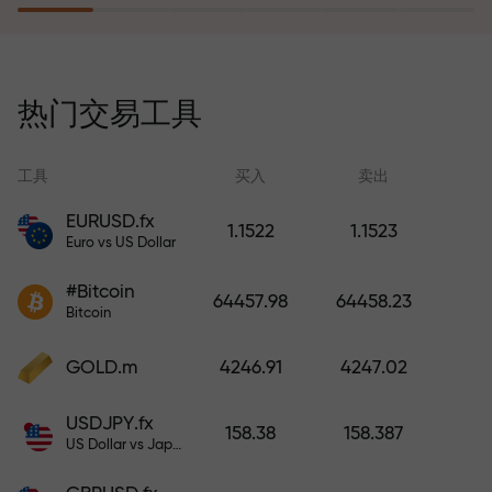
风险保险计划补偿您的亏损，并保
证6个月内利润增长3倍。放心交易—
热门交易工具
您的资金受到保护！
工具
买入
卖出
EURUSD.fx
1.1522
1.1523
Euro vs US Dollar
充值账户—获得比存款大1000倍的
#Bitcoin
奖金。X1000不是印刷错误。存款
64457.98
64458.23
Bitcoin
越大，倍数越高。
GOLD.m
4246.91
4247.02
USDJPY.fx
158.38
158.387
US Dollar vs Japanese Yen