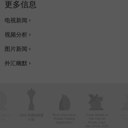
更多信息
电视新闻 ›
视频分析 ›
图片新闻 ›
外汇幽默 ›
Most Innovative
Forex Broker of
Best
年亚洲最活
2020 年最佳联盟
Mobile Trading
the Year at
Tec
纪商
计划
Application
Money Expo
Abu Dhabi 2025