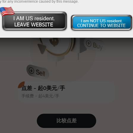
y for any inconvenience caused by this message.
吸引力。每位InstaForex客户在入金
InstaForex
充值$333—选择价值高达$1,500的礼物
时可获得高达30%的奖金，并享受
其他促销活动和优惠
无风险交易—
我们保证您的利润
赛道速度与交易速度共享相同价值
最高X1000奖金—市场上最大倍数
观。Ales Loprais将刺激与纪律元素
带入交易世界，作为InstaForex合作
伙伴，激励客户实现雄心勃勃的目
标
点差 - 起0美元/手
手续费 - 起4美元/手
我们提供真实礼物—不是奖金，不是
优惠码。每位InstaForex客户仅需充
值账户即可获得iPhone、MacBook
比较点差
或梦想旅行