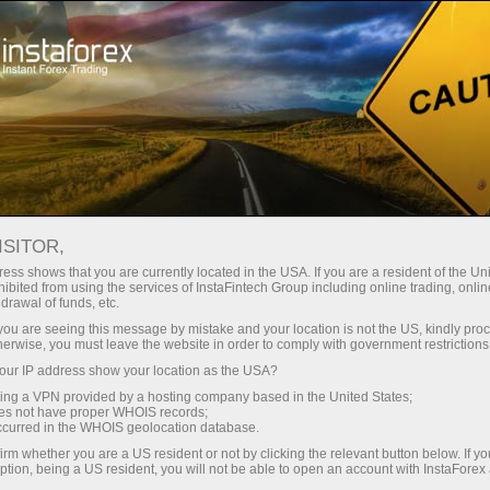
最低
点差—最大收益
ISITOR,
ess shows that you are currently located in the USA. If you are a resident of the Uni
每笔存款
ibited from using the services of InstaFintech Group including online trading, online
通过InstaForex获得真正竞争力的机
drawal of funds, etc.
会：最高1:5000杠杆，市场上最佳
30%奖金
k you are seeing this message by mistake and your location is not the US, kindly pro
点差和手续费，以及股票和指数交
herwise, you must leave the website in order to comply with government restrictions
易的优惠条件
ur IP address show your location as the USA?
交易速度
sing a VPN provided by a hosting company based in the United States;
oes not have proper WHOIS records;
与赛道速度
occurred in the WHOIS geolocation database.
irm whether you are a US resident or not by clicking the relevant button below. If y
ption, being a US resident, you will not be able to open an account with InstaForex
您的专属礼物大奖
我们开发了奖金系统，使交易更具