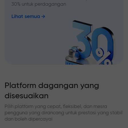
30% untuk perdagangan
Lihat semua
Platform dagangan yang
disesuaikan
Pilih platform yang cepat, fleksibel, dan mesra
pengguna yang dirancang untuk prestasi yang stabil
dan boleh dipercayai