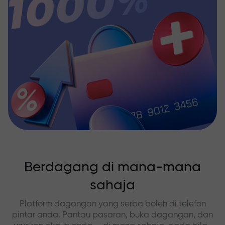
Berdagang di mana-mana
sahaja
Platform dagangan yang serba boleh di telefon
pintar anda. Pantau pasaran, buka dagangan, dan