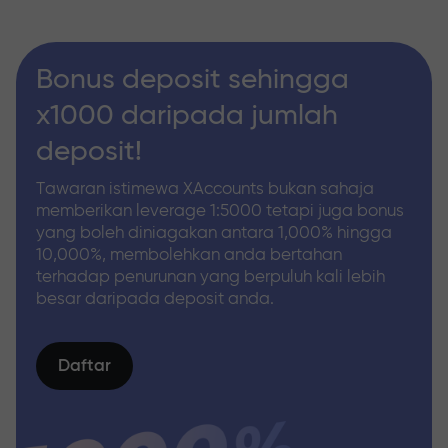
Bonus deposit sehingga
x1000 daripada jumlah
deposit!
Tawaran istimewa XAccounts bukan sahaja
memberikan leverage 1:5000 tetapi juga bonus
yang boleh diniagakan antara 1,000% hingga
10,000%, membolehkan anda bertahan
terhadap penurunan yang berpuluh kali lebih
besar daripada deposit anda.
Daftar