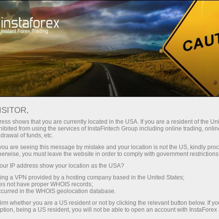
Spread kecil
— keuntungan besar
ISITOR,
ess shows that you are currently located in the USA. If you are a resident of the Uni
Bonus 30%
ibited from using the services of InstaFintech Group including online trading, online
Dengan InstaForex, anda
drawal of funds, etc.
memperoleh akses kepada
untuk setiap deposit
k you are seeing this message by mistake and your location is not the US, kindly pro
peluang yang sangat kompetitif:
herwise, you must leave the website in order to comply with government restrictions
leverage sehingga 1:5000, spread
ur IP address show your location as the USA?
Kelajuan dalam dagangan dan di
yang rendah, serta komisen
sing a VPN provided by a hosting company based in the United States;
terendah di pasaran, bersama
oes not have proper WHOIS records;
jalan raya
occurred in the WHOIS geolocation database.
syarat yang menguntungkan untuk
irm whether you are a US resident or not by clicking the relevant button below. If y
dagangan saham dan indeks.
ption, being a US resident, you will not be able to open an account with InstaForex
Hadiah lumayan peribadi anda
Kami telah membangunkan sistem