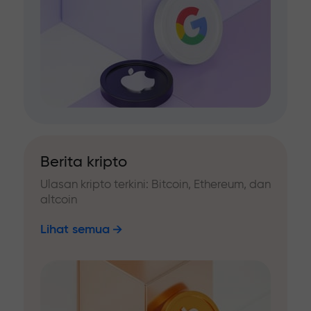
Berita kripto
Ulasan kripto terkini: Bitcoin, Ethereum, dan
altcoin
Lihat semua