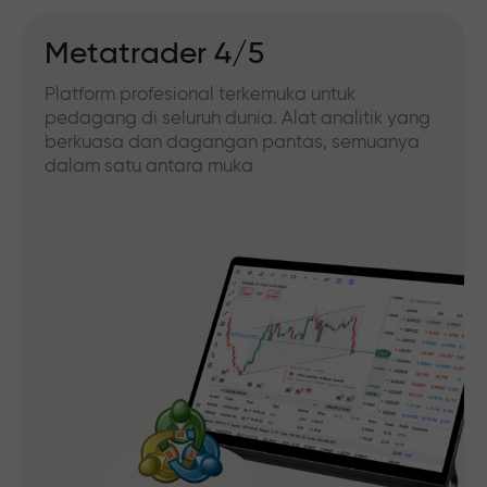
Metatrader 4/5
Platform profesional terkemuka untuk
pedagang di seluruh dunia. Alat analitik yang
berkuasa dan dagangan pantas, semuanya
dalam satu antara muka