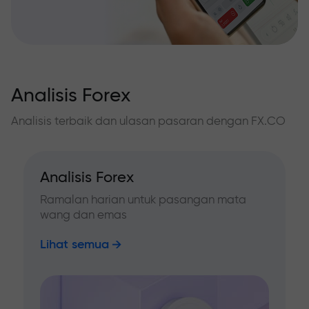
Analisis Forex
Analisis terbaik dan ulasan pasaran dengan FX.CO
Analisis Forex
Ramalan harian untuk pasangan mata
wang dan emas
Lihat semua