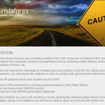
Минимальные
спреды — максимум выгоды
ISITOR,
ess shows that you are currently located in the USA. If you are a resident of the Uni
Бонус 30%
ibited from using the services of InstaFintech Group including online trading, online
С InstaForex вы получаете
drawal of funds, etc.
доступ к действительно
на каждый депозит
k you are seeing this message by mistake and your location is not the US, kindly pro
конкурентным возможностям:
herwise, you must leave the website in order to comply with government restrictions
кредитное плечо до 1:5000, одни
ur IP address show your location as the USA?
Скорость
из лучших спредов и комиссий
sing a VPN provided by a hosting company based in the United States;
на рынке, а также
oes not have proper WHOIS records;
в трейдинге и на трассе
occurred in the WHOIS geolocation database.
привлекательные условия для
irm whether you are a US resident or not by clicking the relevant button below. If y
торговли акциями и индексами
ption, being a US resident, you will not be able to open an account with InstaForex
Ваш личный джекпот подарков
Мы разработали бонусную