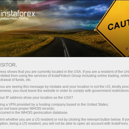
Tentang InstaForex
Berita Perusahaan
INSTAFOREX DAN HKM
ISITOR,
ZVOLEN INGIN
ess shows that you are currently located in the USA. If you are a resident of the Uni
ibited from using the services of InstaFintech Group including online trading, online
MENEGASKAN
drawal of funds, etc.
k you are seeing this message by mistake and your location is not the US, kindly pro
KEPEMIMPINAN
herwise, you must leave the website in order to comply with government restrictions
ur IP address show your location as the USA?
sing a VPN provided by a hosting company based in the United States;
oes not have proper WHOIS records;
occurred in the WHOIS geolocation database.
ng
irm whether you are a US resident or not by clicking the relevant button below. If y
ption, being a US resident, you will not be able to open an account with InstaForex