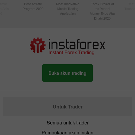
ctive
Best Affiliate
Most Innovative
Forex Broker of
Best
n Asia
Program 2020
Mobile Trading
the Year di
Techno
20
Application
Money Expo Abu
Dhabi 2025
Buka akun trading
Untuk Trader
Semua untuk trader
Pembukaan akun instan