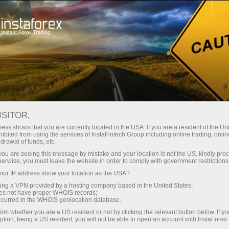
Promo
Kontes
Lucky Trader
ISITOR,
Lucky Trader
ess shows that you are currently located in the USA. If you are a resident of the Uni
ibited from using the services of InstaFintech Group including online trading, online
drawal of funds, etc.
Total hadiah per tahun hingga
$75.000
!
k you are seeing this message by mistake and your location is not the US, kindly pro
herwise, you must leave the website in order to comply with government restrictions
ur IP address show your location as the USA?
Partisipasi
sing a VPN provided by a hosting company based in the United States;
oes not have proper WHOIS records;
occurred in the WHOIS geolocation database.
irm whether you are a US resident or not by clicking the relevant button below. If y
ption, being a US resident, you will not be able to open an account with InstaForex