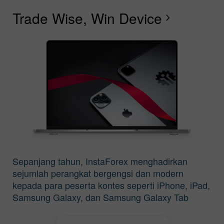
Trade Wise, Win Device
C
W
F
R
L
S
G
chevron_right
Sepanjang tahun, InstaForex menghadirkan
sejumlah perangkat bergengsi dan modern
kepada para peserta kontes seperti iPhone, iPad,
Samsung Galaxy, dan Samsung Galaxy Tab