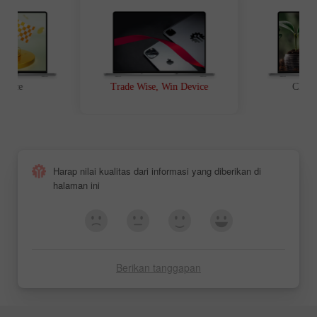
t Race
Trade Wise, Win Device
Chanc
Harap nilai kualitas dari informasi yang diberikan di
halaman ini
Berikan tanggapan