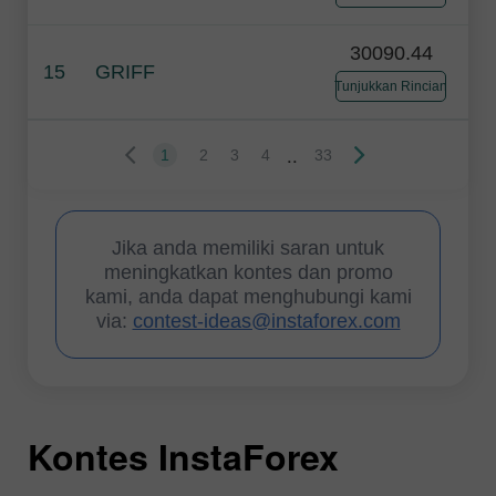
30090.44
15
GRIFF
Tunjukkan Rincian
..
1
2
3
4
33
Jika anda memiliki saran untuk
meningkatkan kontes dan promo
kami, anda dapat menghubungi kami
via:
contest-ideas@instaforex.com
Kontes InstaForex
K
K
K
K
K
K
I