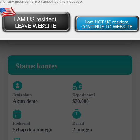
y for any inconvenience caused by this message.
Buka akun trading
Buka akun demo
Status kontes
Jenis akun
Deposit awal
Akun demo
$30.000
Frekuensi
Durasi
Setiap dua minggu
2 minggu