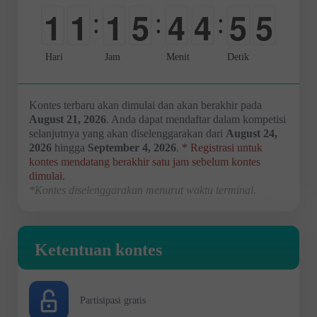
1
1
1
5
4
4
5
4
:
:
:
0
0
0
0
0
5
0
5
Hari
Jam
Menit
Detik
Kontes terbaru akan dimulai dan akan berakhir pada
August 21, 2026
. Anda dapat mendaftar dalam kompetisi
selanjutnya yang akan diselenggarakan dari
August 24,
2026
hingga
September 4, 2026
.
* Registrasi untuk
kontes mendatang berakhir satu jam sebelum kontes
dimulai.
*Kontes diselenggarakan menurut waktu terminal.
Ketentuan kontes
Partisipasi gratis