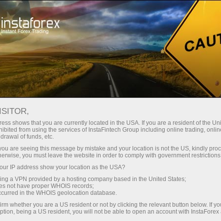
Tentang InstaForex
Berita Perusahaan
APLIKASI SELULER FX.CO
ISITOR,
KINI TERSEDIA UNTUK IOS!
ess shows that you are currently located in the USA. If you are a resident of the Uni
ibited from using the services of InstaFintech Group including online trading, online
drawal of funds, etc.
k you are seeing this message by mistake and your location is not the US, kindly pro
herwise, you must leave the website in order to comply with government restrictions
ng
ur IP address show your location as the USA?
sing a VPN provided by a hosting company based in the United States;
oes not have proper WHOIS records;
o
occurred in the WHOIS geolocation database.
irm whether you are a US resident or not by clicking the relevant button below. If y
ption, being a US resident, you will not be able to open an account with InstaForex