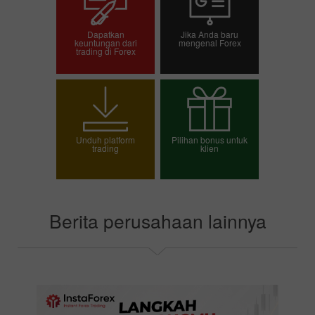
Dapatkan
Jika Anda baru
keuntungan dari
mengenal Forex
trading di Forex
Buka akun trading
Buka akun demo
Unduh platform
Pilihan bonus untuk
trading
klien
Pilih bonus Anda
Berita perusahaan lainnya