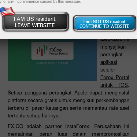
y for any inconvenience caused by this message.
26.08.2021 12:28 PM
Situs web
analitis fx.co
baru-baru ini
menyajikan
perangkat
aplikasi
seluler
Forex Portal
untuk iOS
.
Setiap pengguna perangkat Apple dapat menginstal
platform secara gratis untuk mengikuti perkembangan
terbaru di pasar keuangan serta memantau
rate
aset
tertentu setiap harinya.
FX.CO adalah partner InstaForex. Perusahaan ini
memainkan peran luas dalam mempromosikan