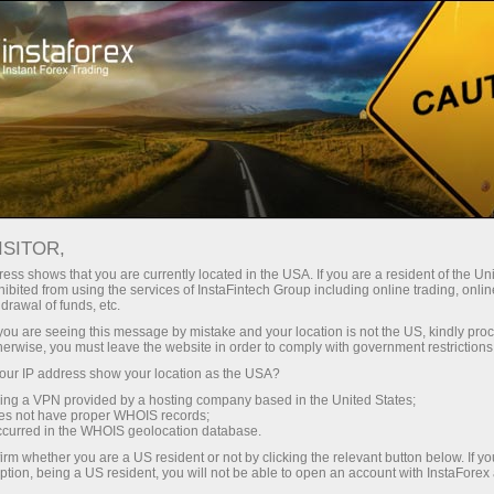
Untuk Traders
Berita Pasar Forex
ISITOR,
13.05.2026
14:41:48
UTC+00
PERSEDIAAN MINYAK MENTAH
ess shows that you are currently located in the USA. If you are a resident of the Uni
ibited from using the services of InstaFintech Group including online trading, online
drawal of funds, etc.
AS TURUN LEBIH TAJAM DARI
k you are seeing this message by mistake and your location is not the US, kindly pro
PERKIRAAN
herwise, you must leave the website in order to comply with government restrictions
ur IP address show your location as the USA?
sing a VPN provided by a hosting company based in the United States;
oes not have proper WHOIS records;
occurred in the WHOIS geolocation database.
irm whether you are a US resident or not by clicking the relevant button below. If y
ption, being a US resident, you will not be able to open an account with InstaForex