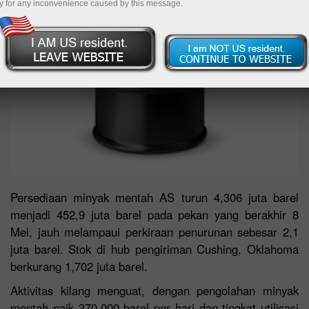
y for any inconvenience caused by this message.
Persediaan minyak mentah AS turun 4,306 juta barel
menjadi 452,9 juta barel pada pekan yang berakhir 8
Mei, jauh melampaui perkiraan penurunan sebesar 2,1
juta barel. Stok di hub pengiriman Cushing, Oklahoma
berkurang 1,702 juta barel.
Aktivitas kilang menguat, dengan pengolahan minyak
mentah naik 370.000 barel per hari dan tingkat utilisasi