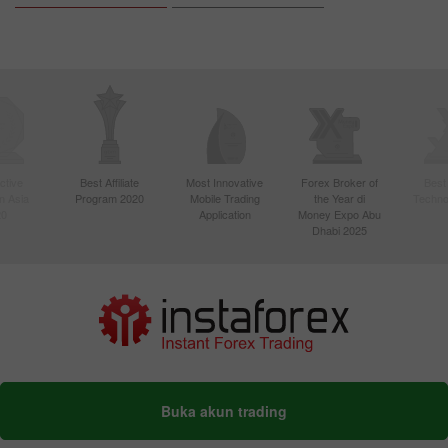
ctive
Best Affiliate
Most Innovative
Forex Broker of
Best
n Asia
Program 2020
Mobile Trading
the Year di
Techno
20
Application
Money Expo Abu
Dhabi 2025
Buka akun trading