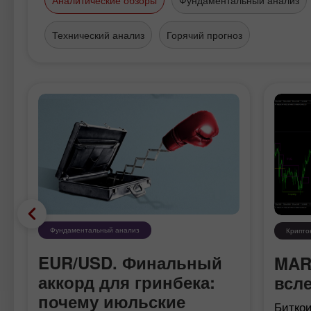
Технический анализ
Горячий прогноз
Фундаментальный анализ
Крипто
EUR/USD. Финальный
MAR
в
аккорд для гринбека:
всле
почему июльские
Битко