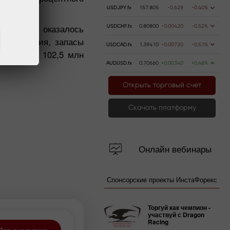
USDJPY.fx
157.805
-0.629
-0.40%
елей, что оказалось
USDCHF.fx
0.80800
-0.00420
-0.52%
 сравнения, запасы
USDCAD.fx
1.39410
-0.00720
-0.51%
елей, до 102,5 млн
AUDUSD.fx
0.70660
+0.00340
+0.48%
Открыть торговый счет
Скачать платформу
Онлайн вебинары
Спонсорские проекты ИнстаФорекс
Торгуй как чемпион -
участвуй с Dragon
Racing
Вся аналитика