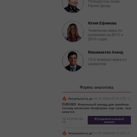
Победитель гонки
Ралли Дакар.
Юлия Ефимова
Чемпионка мира по
плаванию на 2012 и
2016 годах
Вишванатан Ананд
15-й чемпион мира по
шахматам
Форекс-аналитика
Актуальность до
06:00 2026-08-09 UTC--4
EUR/USD. Финальный аккорд для гринбека:
почему июльские Нонфармы еще хуже, чем
кажутся
12:49 2026-08-
Фундаментальный
08
анализ
Актуальность до
01:00 2026-08-12 UTC--4