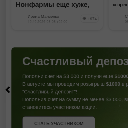
Нонфармы еще хуже,
коррек
может 
чем кажутся
Пара евро-доллар в пятницу
времен
Ирина Манзенко
С
1974
протестировала уровень
месяц
12:49 2026-08-08 +02:00
0
сопротивления 1,1580 (верхняя
немног
линия индикатора Bollinger Bands на
одного
таймфрейме D1), попутно обновив
нисход
двухмесячный ценовой максимум.
И хотя покупатели eur/usd не смогли
преодолеть этот ценовой
Счастливый депо
Пополни счет на $3 000 и получи еще
$100
В августе мы проводим розыгрыш
$1000
в 
"Счастливый депозит"!
Пополнив счет на сумму не менее $3 000, 
становитесь участником акции.
СТАТЬ УЧАСТНИКОМ
СТАТЬ УЧАСТНИКОМ
ПОЛУЧИТЬ БОНУС
СТАТЬ УЧАСТНИКОМ