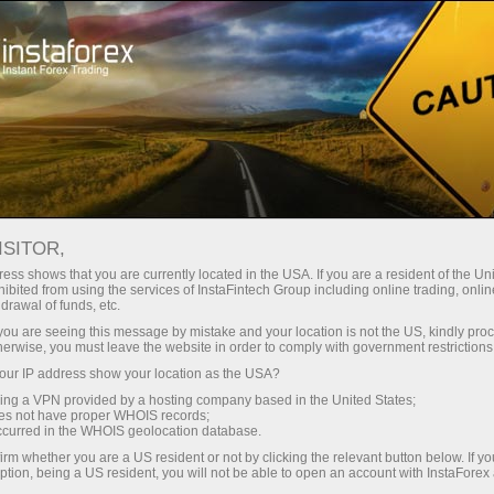
Открыть торговый счёт
Торговые платформы
ачинающим
Инвесторам
Партнерам
Промоа
РОЙ НЕФТИ В США СНИЗИЛИ
ISITOR,
ess shows that you are currently located in the USA. If you are a resident of the Uni
ibited from using the services of InstaFintech Group including online trading, online
drawal of funds, etc.
k you are seeing this message by mistake and your location is not the US, kindly pro
ти в США за неделю, завершившуюся 8 мая, сократ
herwise, you must leave the website in order to comply with government restrictions
 млн баррелей, что значительно превысило ожидания 
ur IP address show your location as the USA?
 в центре поставки в Кушинге (Оклахома) уменьши
sing a VPN provided by a hosting company based in the United States;
oes not have proper WHOIS records;
occurred in the WHOIS geolocation database.
батывающих предприятий усилилась: объем перерабо
irm whether you are a US resident or not by clicking the relevant button below. If y
ption, being a US resident, you will not be able to open an account with InstaForex
 сутки, а коэффициент загрузки мощностей повысился