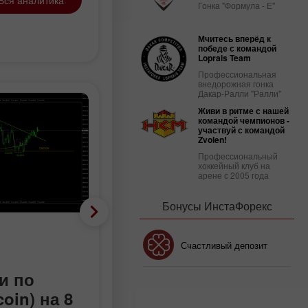
Гонка "Формула - Е"
Мчитесь вперёд к
победе с командой
Loprais Team
Профессиональная
внедорожная гонка
Дакар-Ралли "Ралли"
Живи в ритме с нашей
командой чемпионов -
участвуй с командой
Zvolen!
Профессиональный
хоккейный клуб на
арене с 2005 года
Бонусы ИнстаФорекс
Криптовалюты
Бонус 30%
Счастливый депозит
Торговые
и по
рекомендации по
Клубный бонус
oin) на 8
Эфиру(Ethereum) на 8