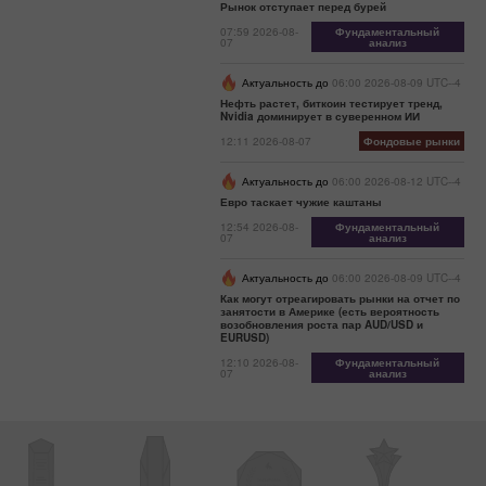
Рынок отступает перед бурей
07:59 2026-08-
Фундаментальный
07
анализ
Актуальность до
06:00 2026-08-09 UTC--4
Нефть растет, биткоин тестирует тренд,
Nvidia доминирует в суверенном ИИ
12:11 2026-08-07
Фондовые рынки
Актуальность до
06:00 2026-08-12 UTC--4
Евро таскает чужие каштаны
12:54 2026-08-
Фундаментальный
07
анализ
Актуальность до
06:00 2026-08-09 UTC--4
Как могут отреагировать рынки на отчет по
занятости в Америке (есть вероятность
возобновления роста пар AUD/USD и
EURUSD)
12:10 2026-08-
Фундаментальный
07
анализ