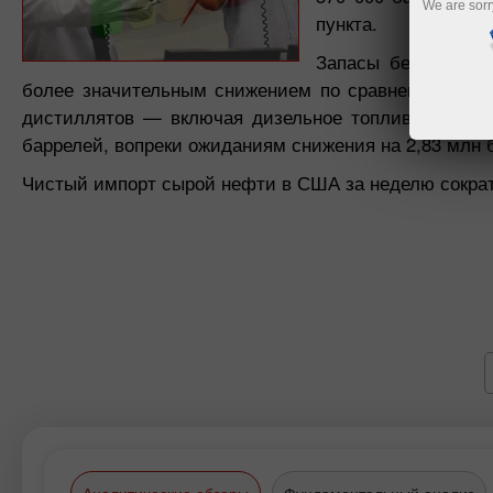
We are sorr
пункта.
Запасы бензина со
более значительным снижением по сравнению с пр
дистиллятов — включая дизельное топливо и топо
баррелей, вопреки ожиданиям снижения на 2,83 млн 
Чистый импорт сырой нефти в США за неделю сократи
Аналитические обзоры
Фундаментальный анализ