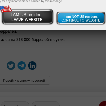
y for any inconvenience caused by this message.
кратились на 4,084 млн баррелей, до 215,7 млн барр
огнозируемым сокращением на 2,85 млн баррелей. Для
чный мазут — немного увеличились на 0,190 млн барр
баррелей.
лся на 318 000 баррелей в сутки.
Перейти к списку новостей
Торговый план
Криптовалюты