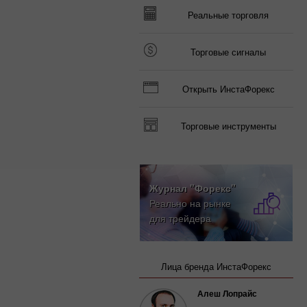
Реальные торговля
Торговые сигналы
Открыть ИнстаФорекс
Торговые инструменты
Журнал "Форекс"
Реально на рынке
для трейдера
Лица бренда ИнстаФорекс
Алеш Лопрайс