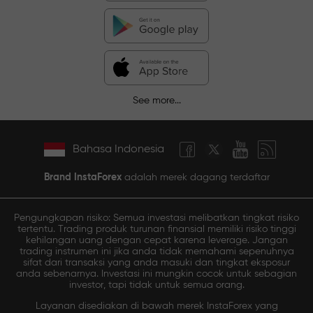
See more...
Bahasa Indonesia
Brand InstaForex
adalah merek dagang terdaftar
Pengungkapan risiko: Semua investasi melibatkan tingkat risiko
tertentu. Trading produk turunan finansial memiliki risiko tinggi
kehilangan uang dengan cepat karena leverage. Jangan
trading instrumen ini jika anda tidak memahami sepenuhnya
sifat dari transaksi yang anda masuki dan tingkat eksposur
anda sebenarnya. Investasi ini mungkin cocok untuk sebagian
investor, tapi tidak untuk semua orang.
Layanan disediakan di bawah merek InstaForex yang