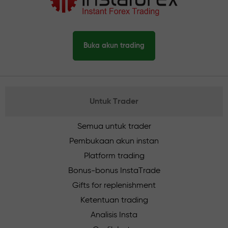
Buka akun trading
Untuk Trader
Semua untuk trader
Pembukaan akun instan
Platform trading
Bonus-bonus InstaTrade
Gifts for replenishment
Ketentuan trading
Analisis Insta