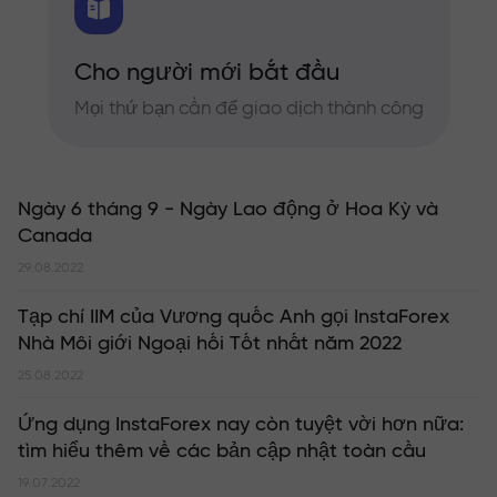
Cho người mới bắt đầu
Mọi thứ bạn cần để giao dịch thành công
Ngày 6 tháng 9 - Ngày Lao động ở Hoa Kỳ và
Canada
29.08.2022
Tạp chí IIM của Vương quốc Anh gọi InstaForex
Nhà Môi giới Ngoại hối Tốt nhất năm 2022
25.08.2022
Ứng dụng InstaForex nay còn tuyệt vời hơn nữa:
tìm hiểu thêm về các bản cập nhật toàn cầu
19.07.2022