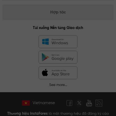
Hợp tác
Tải xuống Nền tảng Giao dịch
See more...
Vietnamese
Thương hiệu InstaForex
là một thương hiệu đã đăng ký của