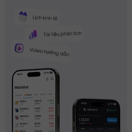
Lịch kinh tế
Tài liệu phân tích
Video hướng dẫn