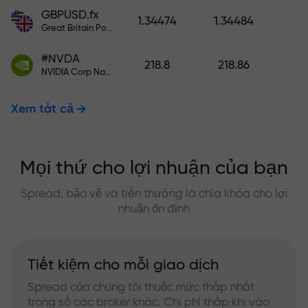
GBPUSD.fx
1.34474
1.34484
Great Britain Pound vs US Dollar
#NVDA
218.8
218.86
NVIDIA Corp Nasdaq Stock Exchange (Nasdaq) USD
Xem tất cả
Mọi thứ cho lợi nhuận của bạn
Spread, bảo vệ và tiền thưởng là chìa khóa cho lợi
nhuận ổn định
Tiết kiệm cho mỗi giao dịch
Spread của chúng tôi thuộc mức thấp nhất
trong số các broker khác. Chi phí thấp khi vào