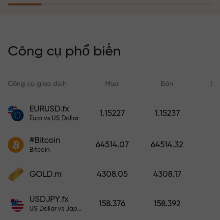
lần nạp tiền.
Chương trình bảo hiểm rủi ro sẽ
hoàn trả thua lỗ và đảm bảo nhân
Công cụ phổ biến
ba lợi nhuận trong vòng 6 tháng.
Giao dịch an tâm — vốn của bạn
được bảo vệ!
Công cụ giao dịch
Mua
Bán
Sp
EURUSD.fx
1.15227
1.15237
Euro vs US Dollar
Nạp tiền và nhận thưởng gấp
1.000 lần số tiền nạp. X1000 không
#Bitcoin
64514.07
64514.32
phải lỗi đánh máy. Số tiền nạp
Bitcoin
càng lớn, hệ số nhân càng cao.
GOLD.m
4308.05
4308.17
USDJPY.fx
158.376
158.392
US Dollar vs Japanese Yen