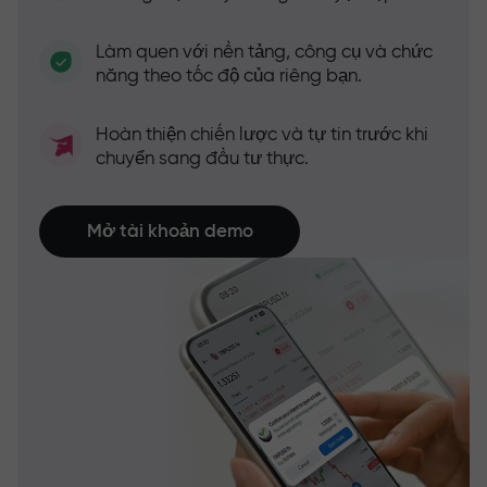
Làm quen với nền tảng, công cụ và chức
năng theo tốc độ của riêng bạn.
Hoàn thiện chiến lược và tự tin trước khi
chuyển sang đầu tư thực.
Mở tài khoản demo