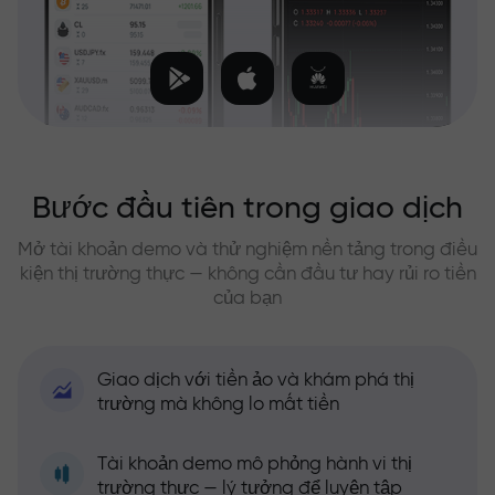
Bước đầu tiên trong giao dịch
Mở tài khoản demo và thử nghiệm nền tảng trong điều
kiện thị trường thực — không cần đầu tư hay rủi ro tiền
của bạn
Giao dịch với tiền ảo và khám phá thị
trường mà không lo mất tiền
Tài khoản demo mô phỏng hành vi thị
trường thực — lý tưởng để luyện tập