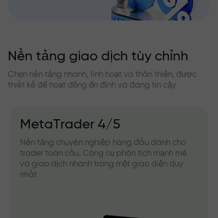
Nền tảng giao dịch tùy chỉnh
Chọn nền tảng nhanh, linh hoạt và thân thiện, được
thiết kế để hoạt động ổn định và đáng tin cậy
MetaTrader 4/5
Nền tảng chuyên nghiệp hàng đầu dành cho
trader toàn cầu. Công cụ phân tích mạnh mẽ
và giao dịch nhanh trong một giao diện duy
nhất