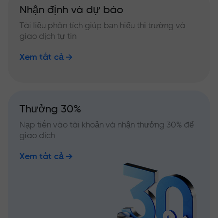
Nhận định và dự báo
Tài liệu phân tích giúp bạn hiểu thị trường và
giao dịch tự tin
Xem tất cả
Thưởng 30%
Nạp tiền vào tài khoản và nhận thưởng 30% để
giao dịch
Xem tất cả