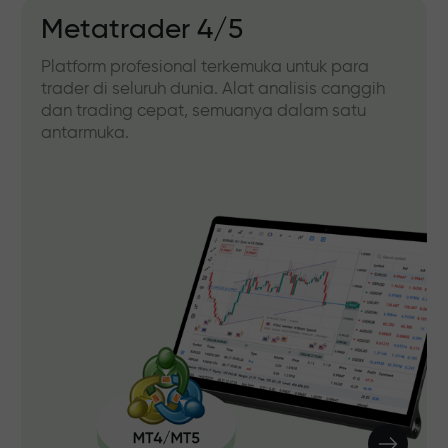
Metatrader 4/5
Platform profesional terkemuka untuk para
trader di seluruh dunia. Alat analisis canggih
dan trading cepat, semuanya dalam satu
antarmuka.