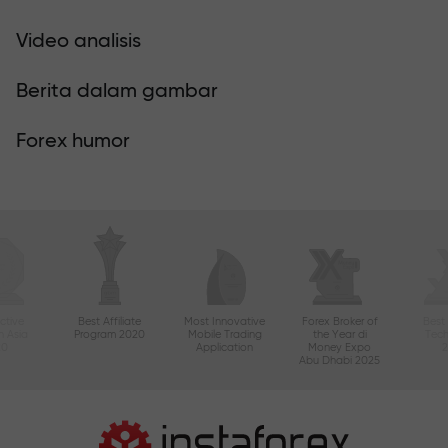
Video analisis
Berita dalam gambar
Forex humor
ctive
Best Affiliate
Most Innovative
Forex Broker of
Best
n Asia
Program 2020
Mobile Trading
the Year di
Tec
20
Application
Money Expo
Abu Dhabi 2025