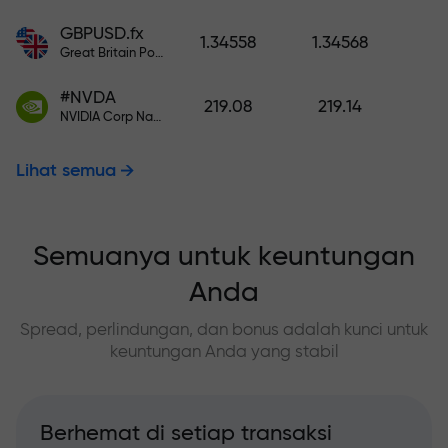
GBPUSD.fx
1.34558
1.34568
Great Britain Pound vs US Dollar
#NVDA
219.08
219.14
NVIDIA Corp Nasdaq Stock Exchange (Nasdaq) USD
Lihat semua
Semuanya untuk keuntungan
Anda
Spread, perlindungan, dan bonus adalah kunci untuk
keuntungan Anda yang stabil
Berhemat di setiap transaksi