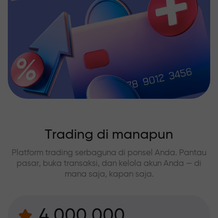
Trading di manapun
Platform trading serbaguna di ponsel Anda. Pantau
pasar, buka transaksi, dan kelola akun Anda — di
mana saja, kapan saja.
4.000.000