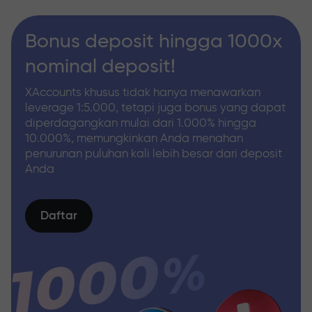
Bonus deposit hingga 1000x
nominal deposit!
XAccounts khusus tidak hanya menawarkan
leverage 1:5.000, tetapi juga bonus yang dapat
diperdagangkan mulai dari 1.000% hingga
10.000%, memungkinkan Anda menahan
penurunan puluhan kali lebih besar dari deposit
Anda
Daftar