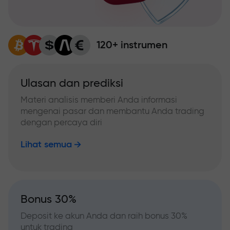
120+ instrumen
Ulasan dan prediksi
Materi analisis memberi Anda informasi
mengenai pasar dan membantu Anda trading
dengan percaya diri
Lihat semua
Bonus 30%
Deposit ke akun Anda dan raih bonus 30%
untuk trading