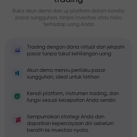
Buka akun demo dan uji platform dalam kondisi
pasar sungguhan, tanpa investasi atau risiko
terhadap uang Anda
Trading dengan dana virtual dan jelajahi
pasar tanpa takut kehilangan uang
Akun demo meniru perilaku pasar
sungguhan, ideal untuk latihan
Kenali platform, instrumen trading, dan
fungsi sesuai kecepatan Anda sendiri.
Sempurnakan strategi Anda dan
dapatkan kepercayaan diri sebelum
beralih ke investasi nyata.