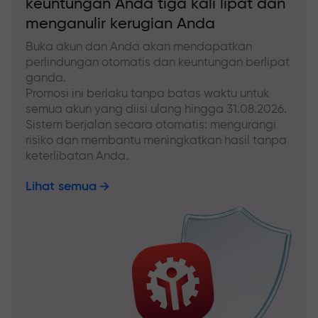
keuntungan Anda tiga kali lipat dan
menganulir kerugian Anda
Buka akun dan Anda akan mendapatkan
perlindungan otomatis dan keuntungan berlipat
ganda.
Promosi ini berlaku tanpa batas waktu untuk
semua akun yang diisi ulang hingga 31.08.2026.
Sistem berjalan secara otomatis: mengurangi
risiko dan membantu meningkatkan hasil tanpa
keterlibatan Anda.
Lihat semua