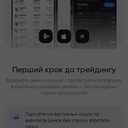
Перший крок до трейдингу
Відкрийте демо-рахунок і протестуйте платформу
в реальних ринкових умовах — без вкладень і
страху за результат
Торгуйте на віртуальні кошти та
вивчайте ринок без страху втратити
гроші