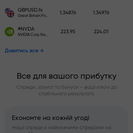
GBPUSD.fx
1.34876
1.34976
Great Britain Pound vs US Dollar
#NVDA
223.95
224.01
NVIDIA Corp Nasdaq Stock Exchange (Nasdaq) USD
Дивитись все
Все для вашого прибутку
Спреди, захист та бонуси – ваші ключі до
стабільного результату
Економте на кожній угоді
Наші спреди є найнижчими спредами на