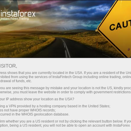
Мінімальні спреди - максимум
вигоди
ISITOR,
ess shows that you are currently located in the USA. If you are a resident of the Uni
Бонус 30% на кожен депозит
ibited from using the services of InstaFintech Group including online trading, online
З InstaForex ви отримуєте доступ
drawal of funds, etc.
до дійсно конкурентних
k you are seeing this message by mistake and your location is not the US, kindly pro
можливостей: кредитне плече до
herwise, you must leave the website in order to comply with government restrictions
1:5000, одні з найкращих
ur IP address show your location as the USA?
Швидкість
спредів та комісій на ринку, а
sing a VPN provided by a hosting company based in the United States;
також привабливі умови для
oes not have proper WHOIS records;
у трейдингу і на трасі
occurred in the WHOIS geolocation database.
торгівлі акціями та індексами
irm whether you are a US resident or not by clicking the relevant button below. If y
ption, being a US resident, you will not be able to open an account with InstaForex
Ваш особистий джекпот подарунків
Ми розробили бонусну систему,