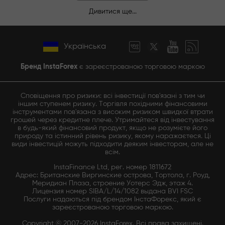
Дивитися ще...
Українська
Бренд InstaForex
є зареєстрованою торговою маркою
Сповіщення про ризики: всі інвестиції пов'язані з тим чи
іншим ступенем ризику. Торгівля похідними фінансовими
інструментами пов'язана з високим ризиком швидкої втрати
грошей через кредитне плече. Утримайтеся від інвестування
в будь-який фінансовий продукт, якщо не розумієте його
природу та істинний рівень ризику, якому наражаєтеся. Ці
види інвестицій можуть підходити деяким інвесторам, але не
всім.
InstaFinance Ltd, рег. номер 1811672
Адрес: Британские Виргинские острова, Тортола, г. Роуд,
Меридиан Плаза, строение Уотерс Эдж, этаж 4.
Лицензия номер SIBA/L/14/1082 выдана BVI FSC
Послуги надаються під брендом ІнстаФорекс, який є
зареєстрованою торговою маркою.
Copyright © 2007-2026 InstaForex. Всі права захищені.