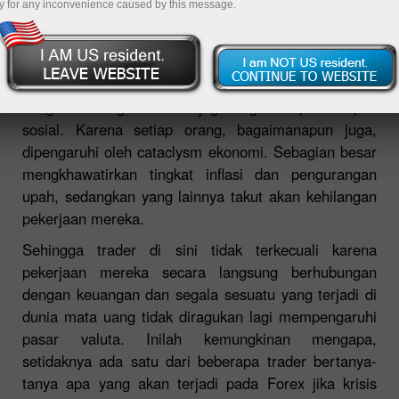
y for any inconvenience caused by this message.
Krisis Ekonomi Dunia menjadi pembicaraan yang
hangat tidak hanya bagi mereka yang berhubungan
dengan keuangan namun juga bagi setiap kelompok
sosial. Karena setiap orang, bagaimanapun juga,
dipengaruhi oleh cataclysm ekonomi. Sebagian besar
mengkhawatirkan tingkat inflasi dan pengurangan
upah, sedangkan yang lainnya takut akan kehilangan
pekerjaan mereka.
Sehingga trader di sini tidak terkecuali karena
pekerjaan mereka secara langsung berhubungan
dengan keuangan dan segala sesuatu yang terjadi di
dunia mata uang tidak diragukan lagi mempengaruhi
pasar valuta. Inilah kemungkinan mengapa,
setidaknya ada satu dari beberapa trader bertanya-
tanya apa yang akan terjadi pada Forex jika krisis