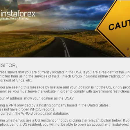
Untuk Pemula
Informasi yang berguna
Artikel tentang Forex
Forex dan Krisis Ekonomi Dunia
ISITOR,
FOREX DAN KRISIS
ess shows that you are currently located in the USA. If you are a resident of the Uni
ibited from using the services of InstaFintech Group including online trading, online
EKONOMI DUNIA
drawal of funds, etc.
k you are seeing this message by mistake and your location is not the US, kindly pro
herwise, you must leave the website in order to comply with government restrictions
ur IP address show your location as the USA?
Buka akun trading
sing a VPN provided by a hosting company based in the United States;
oes not have proper WHOIS records;
occurred in the WHOIS geolocation database.
Buka akun demo
irm whether you are a US resident or not by clicking the relevant button below. If y
ption, being a US resident, you will not be able to open an account with InstaForex