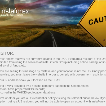
Untuk Trader
Analisis Forex
InstaForex TV
Acara TV InstaForex
ISITOR,
ess shows that you are currently located in the USA. If you are a resident of the Uni
Acara TV InstaForex
ibited from using the services of InstaFintech Group including online trading, online
drawal of funds, etc.
k you are seeing this message by mistake and your location is not the US, kindly pro
The TV events section offers you up-to-date
herwise, you must leave the website in order to comply with government restrictions
reportages showing the life outside the trading
ur IP address show your location as the USA?
platform.
sing a VPN provided by a hosting company based in the United States;
oes not have proper WHOIS records;
occurred in the WHOIS geolocation database.
irm whether you are a US resident or not by clicking the relevant button below. If y
ption, being a US resident, you will not be able to open an account with InstaForex