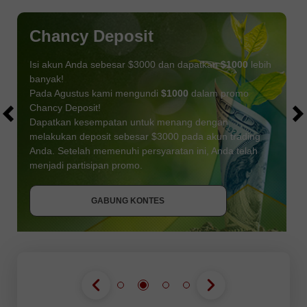
Chancy Deposit
Isi akun Anda sebesar $3000 dan dapatkan
$1000
lebih
banyak!
Pada Agustus kami mengundi
$1000
dalam promo
Chancy Deposit!
Dapatkan kesempatan untuk menang dengan
melakukan deposit sebesar $3000 pada akun trading
Anda. Setelah memenuhi persyaratan ini, Anda telah
DAPATKAN BONUS
menjadi partisipan promo.
GABUNG KONTES
GABUNG KONTES
GABUNG KONTES