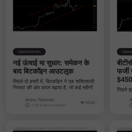
Cryptocurrencies
Cryptoc
नई ऊंचाई या सुधार: समेकन के
बीटीसी
बाद बिटकॉइन आउटलुक
फर्जी
$450
पिछले दो हफ्तों में, बिटकॉइन ने एक शक्तिशाली
गिरावट की ओर कदम बढ़ाया है, जो कई महीनों
पिछले कु
के निचले स्तर $38.5k के स्तर पर पहुंच गया
मंजूरी 
है। इसके बाद, परिसंपत्ति.
Artem Petrenko
A
निवेशक 
5542
2 घंटे के विलम्ब से प्रकाशन
वित्तीय 