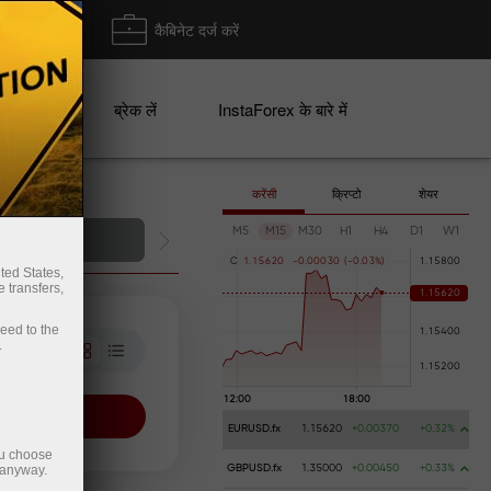
ा/ निकासी
कैबिनेट दर्ज करें
ान
ब्रेक लें
InstaForex के बारे में
करेंसी
क्रिप्टो
शेयर
M5
M15
M30
H1
H4
D1
W1
 खोलें
C
1
.
1
5
6
2
0
-
0
.
0
0
0
3
0
(
-
0
.
0
3
%
)
ted States,
 transfers,
ceed to the
.
और देखें
EURUSD.fx
1.15620
+0.00370
+0.32%
ou choose
 anyway.
GBPUSD.fx
1.35000
+0.00450
+0.33%
फ़िल्टर रीसेट करें