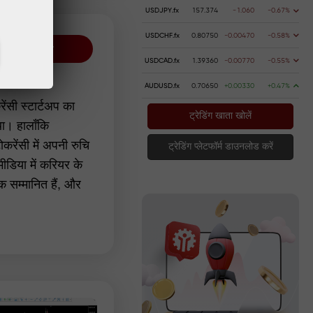
USDJPY.fx
157.374
-1.060
-0.67%
USDCHF.fx
0.80750
-0.00470
-0.58%
सभी लेखक
USDCAD.fx
1.39360
-0.00770
-0.55%
EURJPY
AUDUSD.fx
0.70650
+0.00330
+0.47%
ेंसी स्टार्टअप का
ट्रेडिंग खाता खोलें
था। हालाँकि
रेंसी में अपनी रुचि
ट्रेडिंग प्लेटफॉर्म डाउनलोड करें
डिया में करियर के
िक सम्मानित हैं, और
ने वाले लेखों में से