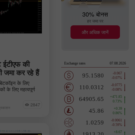
30% बोनस
हर जमा पर
और अधिक जानें
ॉट ईटीएफ की
सी जमा कर रहे हैं
 बिटकॉइन के लिए
ं के लिए महत्वपूर्ण
आ। उच्च स्तर की
टीसी-ईटीएफ अनुमोदन
2847
 प्रकाशन