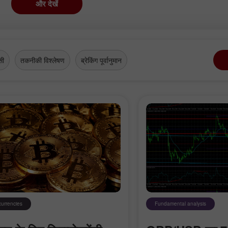
और देखें
सी
तकनीकी विश्लेषण
ब्रेकिंग पूर्वानुमान
एक डेमो खाता खोलें
एक असली खाता खोलें
currencies
Fundamental analysis
खोलें
खोलें