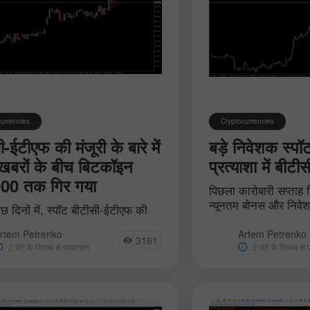
urrencies
Cryptocurrencies
-ईटीएफ की मंजूरी के बारे में
बड़े निवेशक स्प
 खबरों के बीच बिटकॉइन
प्रत्याशा में बीटी
00 तक गिर गया
पिछला कारोबारी सप्ताह
न्यूनतम बोनस और निवेशको
छ दिनों में, स्पॉट बीटीसी-ईटीएफ की
तनाव के साथ समाप्त हु
की तारीख नजदीक आने के कारण क्रिप्टो
अस्थिरता के कारण, बी
rtem Petrenko
Artem Petrenko
अपनी भावनाओं के चरम पर हैं, जिससे
3161
की प्रत्याशा से प्रेरित.
2 घंटे के विलम्ब से प्रकाशन
2 घंटे के विलम्ब से
बाजारों में शक्ति संतुलन हमेशा के.