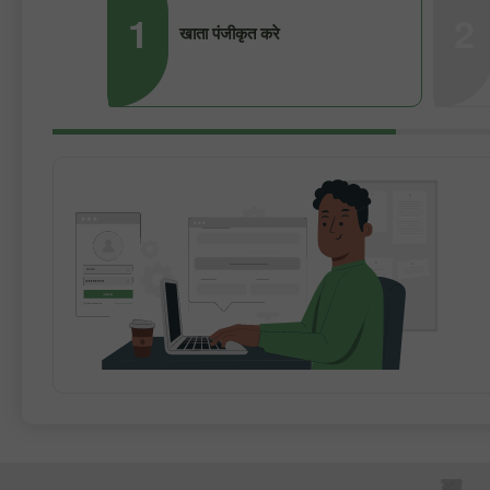
1
2
खाता पंजीकृत करे