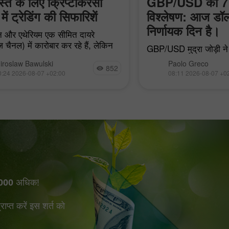
त के लिए क्रिप्टोकरेंसी
GBP/USD का 7 
में ट्रेडिंग की सिफारिशें
विश्लेषण: आज डॉल
निर्णायक दिन है।
 और एथेरियम एक सीमित दायरे
़ चैनल) में कारोबार कर रहे हैं, लेकिन
GBP/USD मुद्रा जोड़ी ने 
F में थोड़ी-बहुत पूंजी आने के बावजूद
बिल्कुल कोई दिलचस्प हलच
iroslaw Bawulski
Paolo Greco
ं डर अभी भी बना हुआ है।
852
महत्वपूर्ण मैक्रोइकोनॉम
0:24 2026-08-07 +02:00
08:11 2026-08-07 +0
की पूरी कमी को देखते हुए
यह भी
000
अधिक!
प्त करें इस शर्त को