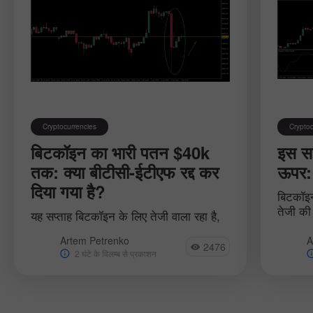
Cryptocurrencies
Cryptoc
बिटकॉइन का भारी पतन $40k
इस सप
तक: क्या बीटीसी-ईटीएफ रद्द कर
ऊपर: 
दिया गया है?
बिटकॉइन
तेजी की
यह सप्ताह बिटकॉइन के लिए तेजी वाला रहा है,
चढ़ाव स
जिसमें परिसंपत्ति का पुन: परीक्षण किया गया और
क्रिप्ट
Artem Petrenko
A
कठिन प्रतिरोध क्षेत्रों को तोड़ दिया गया, और
2476
रखा.
2 घंटे के विलम्ब से प्रकाशन
तेजी की मात्रा लगातार बढ़.