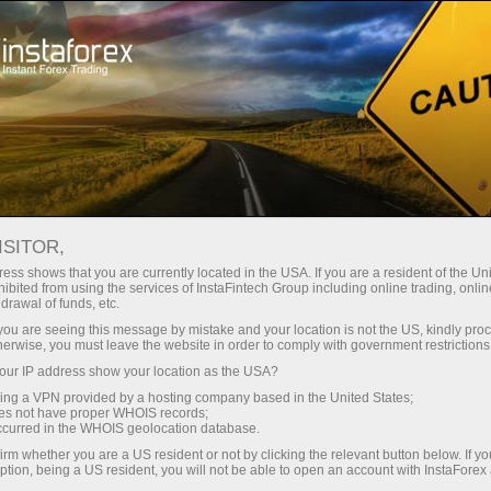
ा
तुरंत खाता खोलना
ट्रेडिंग प्लेटफॉर्म
जम
ुरुआती के लिए
निवेशकों के लिए
भागीदारों के लिए
अभिय
Artem Petrenko
ट्रेडिंग खाता खोलें
डेमो खाता
ISITOR,
ess shows that you are currently located in the USA. If you are a resident of the Uni
ibited from using the services of InstaFintech Group including online trading, online
drawal of funds, etc.
k you are seeing this message by mistake and your location is not the US, kindly pro
herwise, you must leave the website in order to comply with government restrictions
ur IP address show your location as the USA?
sing a VPN provided by a hosting company based in the United States;
oes not have proper WHOIS records;
Wave Analysis
occurred in the WHOIS geolocation database.
irm whether you are a US resident or not by clicking the relevant button below. If y
ption, being a US resident, you will not be able to open an account with InstaForex