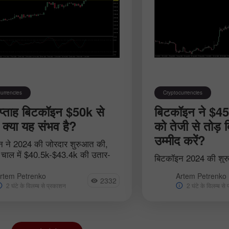
urrencies
Cryptocurrencies
्ताह बिटकॉइन $50k से
बिटकॉइन ने $45
क्या यह संभव है?
को तेजी से तोड़ 
उम्मीद करें?
 ने 2024 की जोरदार शुरुआत की,
 चाल में $40.5k-$43.4k की उतार-
बिटकॉइन 2024 की शुरु
ीमा को तोड़ दिया। इसके बाद,
ऊपर एक नई स्थानीय ऊं
ोकरेंसी ने अपना ऊपर की ओर बढ़ना जारी
rtem Petrenko
Artem Petrenko
है। याद रखें कि 2023 के 
2332
2 घंटे के विलम्ब से प्रकाशन
2 घंटे के विलम्ब से
ने $44.9k के निशान के