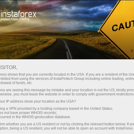
छोटे
स्प्रेड — बड़ा मुनाफा
ISITOR,
ess shows that you are currently located in the USA. If you are a resident of the Uni
हर डिपॉजिट पर
ibited from using the services of InstaFintech Group including online trading, online
InstaForex के साथ आपको वास्तविक
drawal of funds, etc.
प्रतिस्पर्धी अवसर मिलते हैं: 1:5000 तक
30% बोनस
k you are seeing this message by mistake and your location is not the US, kindly pro
लीवरेज, मार्केट में बेहतरीन स्प्रेड्स और
herwise, you must leave the website in order to comply with government restrictions
कमीशन, और स्टॉक्स व इंडेक्स ट्रेडिंग के लिए
ur IP address show your location as the USA?
ट्रेडिंग में
फायदेमंद शर्तें।
sing a VPN provided by a hosting company based in the United States;
oes not have proper WHOIS records;
और हाईवे पर गति
occurred in the WHOIS geolocation database.
irm whether you are a US resident or not by clicking the relevant button below. If y
ption, being a US resident, you will not be able to open an account with InstaForex
हमने एक ऐसा बोनस सिस्टम विकसित किया है
आपका निजी उपहार जैकपॉट