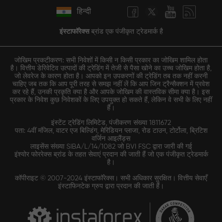
हिन्दी
इंस्टाफॉरेक्स
ब्रांड एक पंजीकृत ट्रेडमार्क है
जोखिम प्रकटीकरण: सभी निवेशों में किसी न किसी प्रकार का जोखिम शामिल होता
है। वित्तीय डेरिवेटिव उत्पादों की ट्रेडिंग में तेजी से पैसा खोने का उच्च जोखिम होता है,
जो लेवरेज के कारण होता है। आपको इन उपकरणों की ट्रेडिंग तब तक नहीं करनी
चाहिए जब तक कि आप पूरी तरह से समझ नहीं लें कि आप जिन ट्रैन्सैक्शन में प्रवेश
कर रहे हैं, उनकी प्रकृति क्या है और आपके जोखिम की वास्तविक सीमा क्या है। इस
प्रकार के निवेश कुछ निवेशकों के लिए उपयुक्त हो सकते हैं, लेकिन वे सभी के लिए नहीं
हैं।
इंस्टेंट ट्रेडिंग लिमिटेड, पंजीकरण संख्या 1811672
पता: 4वीं मंजिल, वाटर एज बिल्डिंग, मेरिडियन प्लाजा, रोड टाउन, टोर्टोला, ब्रिटिश
वर्जिन आइलैंड्स
लाइसेंस संख्या SIBA/L/14/1082 जो BVI FSC द्वारा जारी की गई
इंश्योर फोररेक्स ब्रांड के तहत सेवाएं प्रदान की जाती हैं जो एक पंजीकृत ट्रेडमार्क
है।
कॉपीराइट © 2007-2024 इंस्टाफॉरेक्स। सभी अधिकार सुरक्षित। वित्तीय सेवाएँ
इंस्टाफिनटेक ग्रुप द्वारा प्रदान की जाती हैं।