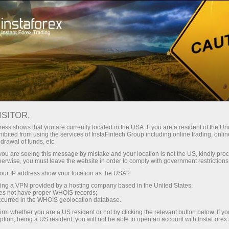
ब्रेक लें
हम सामाजिक नेटवर्क में हैं
कॉर्पोरेट ब्लॉग्स
ISITOR,
ess shows that you are currently located in the USA. If you are a resident of the Uni
ibited from using the services of InstaFintech Group including online trading, online
drawal of funds, etc.
k you are seeing this message by mistake and your location is not the US, kindly pro
ट्रेडिंग खाता खोलें
herwise, you must leave the website in order to comply with government restrictions
ur IP address show your location as the USA?
डेमो खाता खोलें
sing a VPN provided by a hosting company based in the United States;
oes not have proper WHOIS records;
occurred in the WHOIS geolocation database.
irm whether you are a US resident or not by clicking the relevant button below. If y
ption, being a US resident, you will not be able to open an account with InstaForex