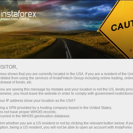
ट्रेडर्स के लिए
Forex Analytics
फोटो समाचार
फोटो समाचार
ISITOR,
ess shows that you are currently located in the USA. If you are a resident of the Uni
ibited from using the services of InstaFintech Group including online trading, online
drawal of funds, etc.
k you are seeing this message by mistake and your location is not the US, kindly pro
herwise, you must leave the website in order to comply with government restrictions
ur IP address show your location as the USA?
sing a VPN provided by a hosting company based in the United States;
oes not have proper WHOIS records;
occurred in the WHOIS geolocation database.
irm whether you are a US resident or not by clicking the relevant button below. If y
ption, being a US resident, you will not be able to open an account with InstaForex