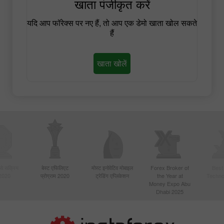
खाता पंजीकृत करें
यदि आप फॉरेक्स पर नए हैं, तो आप एक डेमो खाता खोल सकते
हैं
खाता खोलें
बसे सक्रिय
बेस्ट एफिलिएट
मोस्ट इनोवेटिव मोबाइल
Forex Broker of
Best
 2020
प्रोग्राम 2020
ट्रेडिंग एप्लिकेशन
the Year at
Techno
Money Expo Abu
Dhabi 2025