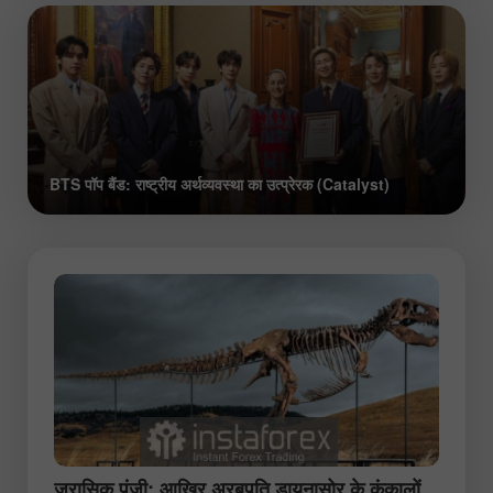
BTS पॉप बैंड: राष्ट्रीय अर्थव्यवस्था का उत्प्रेरक (Catalyst)
जुरासिक पूंजी: आखिर अरबपति डायनासोर के कंकालों