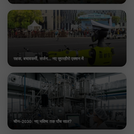
रक्षक, बचावकर्मी, सर्जन... नए सुपरहीरो एक्शन में
चीन–2030: नए भविष्य तक पाँच साल?