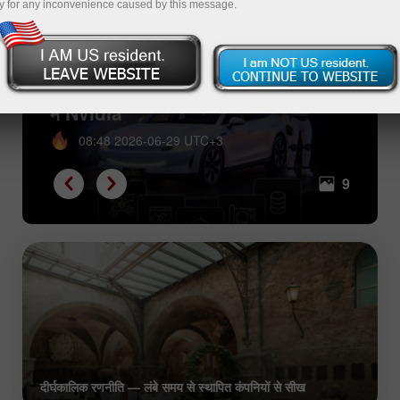
y for any inconvenience caused by this message.
“फिजिकल एआई” का ‘बिग बैंग’: GTC ताइपे
में Nvidia
08:48 2026-06-29 UTC+3
9
दीर्घकालिक रणनीति — लंबे समय से स्थापित कंपनियों से सीख