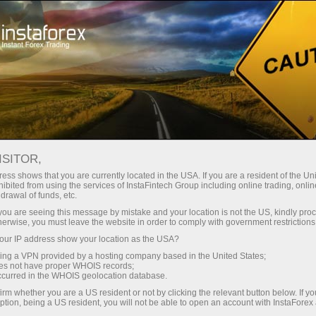
ट्रेडर्स के लिए
फॉरेक्स विश्लेषण
ISITOR,
ess shows that you are currently located in the USA. If you are a resident of the Uni
ibited from using the services of InstaFintech Group including online trading, online
फॉरेक्स विश्लेषण
drawal of funds, etc.
k you are seeing this message by mistake and your location is not the US, kindly pro
herwise, you must leave the website in order to comply with government restrictions
हम आपके ध्यान में दैनिक अद्यतन विदेशी मुद्रा विश्लेषण
ur IP address show your location as the USA?
अनुभाग प्रस्तुत करते हैं, जहां आपको विदेशी मुद्रा बाजारों में
sing a VPN provided by a hosting company based in the United States;
अग्रणी विशेषज्ञों की समीक्षा, वित्तीय जानकारी की नवीनतम
oes not have proper WHOIS records;
निगरानी मिलेगी।
occurred in the WHOIS geolocation database.
irm whether you are a US resident or not by clicking the relevant button below. If y
ption, being a US resident, you will not be able to open an account with InstaForex