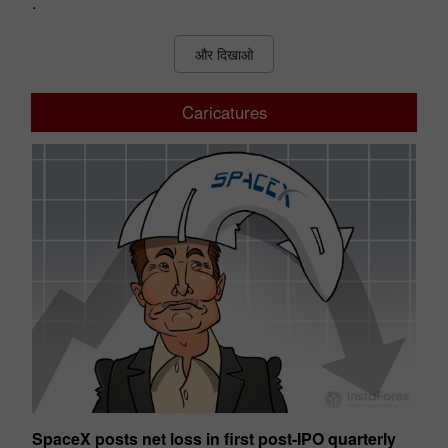
.
और दिखाओ
Caricatures
SpaceX posts net loss in first post-IPO quarterly
Ge