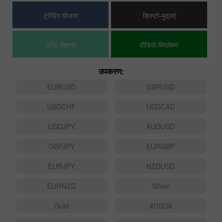
ट्रेडिंग योजना
क्रिप्टो-मुद्राएं
ट्रेंड लाइन्स
वीडियो विश्लेषण
उपकरण:
EURUSD
GBPUSD
USDCHF
USDCAD
USDJPY
AUDUSD
GBPJPY
EURGBP
EURJPY
NZDUSD
EURNZD
Silver
Gold
#USDX