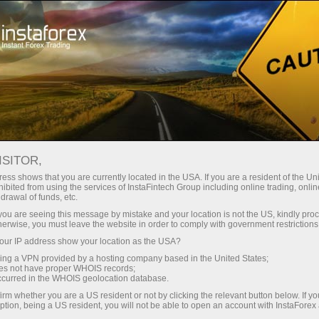
INSTAFOREX TRADEMARKS
ISITOR,
ess shows that you are currently located in the USA. If you are a resident of the Uni
ibited from using the services of InstaFintech Group including online trading, online
InstaForex is a well-known brand on the market of
drawal of funds, etc.
Forex services, and it gives us the right to be proud of
k you are seeing this message by mistake and your location is not the US, kindly pro
herwise, you must leave the website in order to comply with government restrictions
our achievements and legally protect our rights.
ur IP address show your location as the USA?
Extending the range of our products and services for
sing a VPN provided by a hosting company based in the United States;
customers and partners, we create new names that
oes not have proper WHOIS records;
occurred in the WHOIS geolocation database.
are also subject to legal protection. The following
irm whether you are a US resident or not by clicking the relevant button below. If y
trademarks are the registered property of
ption, being a US resident, you will not be able to open an account with InstaForex