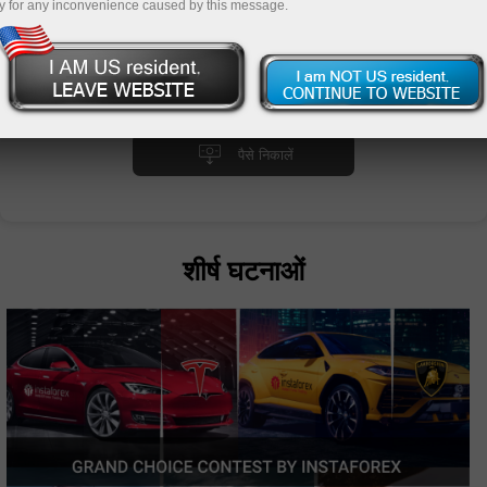
y for any inconvenience caused by this message.
पैसे जमा करें
पैसे निकालें
शीर्ष घटनाओं