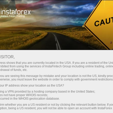
About InstaForex
कंपनी न्यूज
ISITOR,
ess shows that you are currently located in the USA. If you are a resident of the Uni
ibited from using the services of InstaFintech Group including online trading, online
drawal of funds, etc.
InstaForex समाचार
k you are seeing this message by mistake and your location is not the US, kindly pro
herwise, you must leave the website in order to comply with government restrictions
क्या आप इंस्टाफॉरेक्ष् ट्रेडिंग शेड्यूल में सभी वर्तमान घटनाओं,
ur IP address show your location as the USA?
प्रतियोगिताओं और परिवर्तनों के बारे में जानना चाहते हैं? फिर
sing a VPN provided by a hosting company based in the United States;
समाचार पृष्ठ पर आपका स्वागत है, जहां सबसे महत्वपूर्ण, उपयोगी
oes not have proper WHOIS records;
occurred in the WHOIS geolocation database.
और दिलचस्प सामग्री प्रकाशित की जाती है!
irm whether you are a US resident or not by clicking the relevant button below. If y
ption, being a US resident, you will not be able to open an account with InstaForex