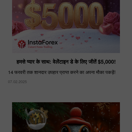
InstaForex को लैटिन अमेरिका में सर्वश्रेष्ठ ब्रोकर के रूप में
हमसे प्यार के साथ: वेलेंटाइन डे के लिए जीतें $5,000!
मान्यता मिली
14 फरवरी तक शानदार उपहार प्राप्त करने का अपना मौका पकड़ें!
08.12.2022
07.02.2025