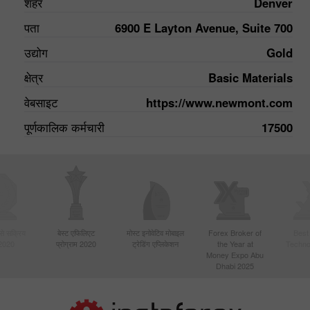
शहर
Denver
पता
6900 E Layton Avenue, Suite 700
उद्योग
Gold
क्षेत्र
Basic Materials
वेबसाइट
https://www.newmont.com
पूर्णकालिक कर्मचारी
17500
बसे सक्रिय
बेस्ट एफिलिएट
मोस्ट इनोवेटिव मोबाइल
Forex Broker of
Best
 2020
प्रोग्राम 2020
ट्रेडिंग एप्लिकेशन
the Year at
Techno
Money Expo Abu
Dhabi 2025