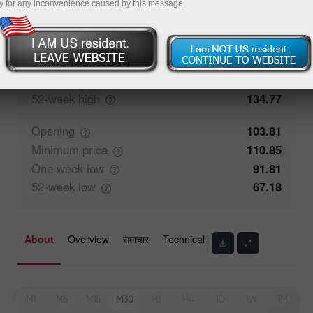
y for any inconvenience caused by this message.
Closing
104.18
Maximum
price
113.75
One week
high
113.75
52-week
high
134.77
Opening
103.81
Minimum
price
110.85
One week
low
91.81
52-week
low
67.18
About
Overview
समाचार
Technical
M1
M5
M15
M30
H1
H4
1D
1W
1M