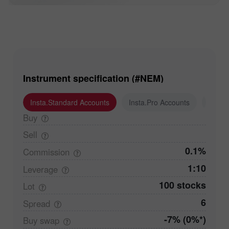
Instrument specification (#NEM)
Insta.Standard Accounts
Insta.Pro Accounts
Insta
Buy
Sell
0.1%
Commission
1:10
Leverage
100 stocks
Lot
6
Spread
-7% (0%*)
Buy
swap