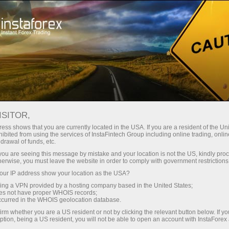
ट्रेडर्स के लिए
ट्रेडिंग शर्तें
ट्रेडिंग इंस्ट्रूमेंट्स
#NEM
ISITOR,
NEM
ess shows that you are currently located in the USA. If you are a resident of the Uni
ibited from using the services of InstaFintech Group including online trading, online
drawal of funds, etc.
k you are seeing this message by mistake and your location is not the US, kindly pro
113.69
(
%)
07 Aug 2026 16:13
herwise, you must leave the website in order to comply with government restrictions
ur IP address show your location as the USA?
Buy
Sell
sing a VPN provided by a hosting company based in the United States;
oes not have proper WHOIS records;
113.69
113.63
occurred in the WHOIS geolocation database.
irm whether you are a US resident or not by clicking the relevant button below. If y
ption, being a US resident, you will not be able to open an account with InstaForex
50%
Traders' feedback
50%